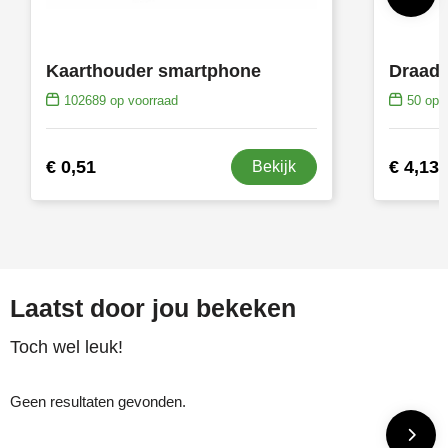
Kaarthouder smartphone
102689
op voorraad
50
op v
€ 0,51
€ 4,13
Bekijk
Laatst door jou bekeken
Toch wel leuk!
Geen resultaten gevonden.