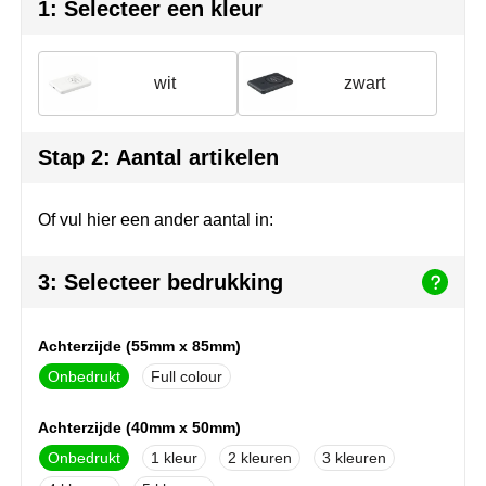
Herr Bert Antistress
Voetbal, EK en WK
Sleutelhangers & lanyards
1: Selecteer een kleur
Hydro Flask
Winter
Snoepgoed
wit
zwart
Join the pipe
Zomer
Tassen
Kambukka
Veiligheid, auto & fiets
Stap 2: Aantal artikelen
Lipton
Vrije tijd, spellen & strand
Of vul hier een ander aantal in:
MagLite
3: Selecteer bedrukking
Marksman
Achterzijde (55mm x 85mm)
Marvin's
Onbedrukt
Full colour
Mentos
Achterzijde (40mm x 50mm)
Mepal
Onbedrukt
1
2
3