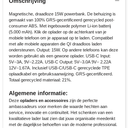
Omschrijving
Senator
Magnetische, draadloze 15W powerbank. De behuizing is
gemaakt van 100% GRS-gecertificeerd gerecycled post-
Skross
consumer ABS. Met ingebouwde polymer Li-ion batterij
(5.000 mAh). Klik de oplader op de achterkant van je
Sophie Muval
mobiele telefoon om je apparaat op te laden. Compatibel
met alle mobiele apparaten die QI draadloos laden
Stanley
ondersteunen. Output: 15W. Op andere telefoons kan deze
worden gebruikt als een gewone oplader. USB-C Input:
Stilolinea
5V⎓3A, 9V⎓2.22A. USB-C Output: 5V⎓3.0A 9V⎓ 2.22A
12V⎓1.67A. Inclusief USB-C/USB-C gerecyclede TPE
STORMaxi
oplaadkabel en gebruiksaanwijzing. GRS-gecertificeerd.
Totaal gerecycled materiaal: 21%.
Swiss Peak
Algemene informatie:
TACX
Deze
opladers en accessoires
zijn de perfecte
ambassadeurs voor merken die waarde hechten aan
service, innovatie en continuïteit. Het schenken van een
The One Towelling
kwalitatieve lader laat zien dat jouw organisatie meedenkt
met de dagelijkse behoeften van de moderne professional.
Thule