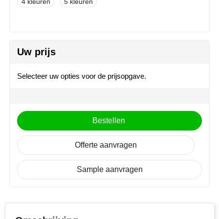
4
5
MiniMAX
Moleskine
Uw prijs
Nilton's
NoStress
Selecteer uw opties voor de prijsopgave.
Ocean Bottle
Orrefors
Bestellen
Parker pennen
Offerte aanvragen
Peekay
Sample aanvragen
Philips
Retulp