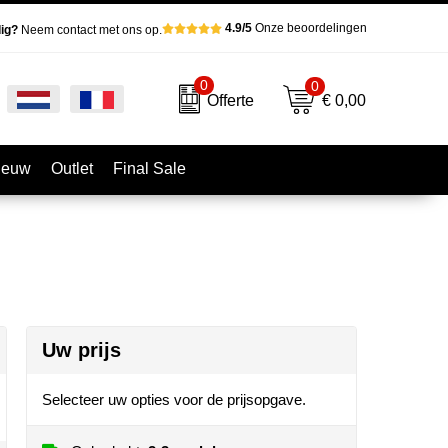
4.9/5
Onze beoordelingen
ig?
Neem contact met ons op.
0
0
€ 0,00
Offerte
ieuw
Outlet
Final Sale
Uw prijs
Selecteer uw opties voor de prijsopgave.