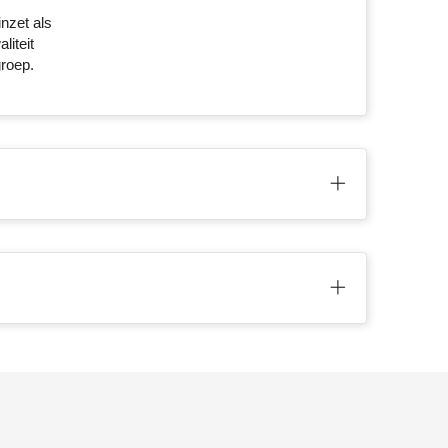
nzet als
liteit
groep.