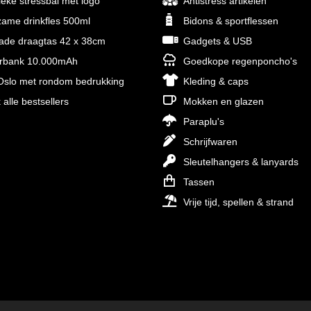
ieke stressbal met logo
Antistress artikelen
ame drinkfles 500ml
Bidons & sportflessen
rade draagtas 42 x 38cm
Gadgets & USB
rbank 10.000mAh
Goedkope regenponcho's
slo met rondom bedrukking
Kleding & caps
 alle bestsellers
Mokken en glazen
Paraplu's
Schrijfwaren
Sleutelhangers & lanyards
Tassen
Vrije tijd, spellen & strand