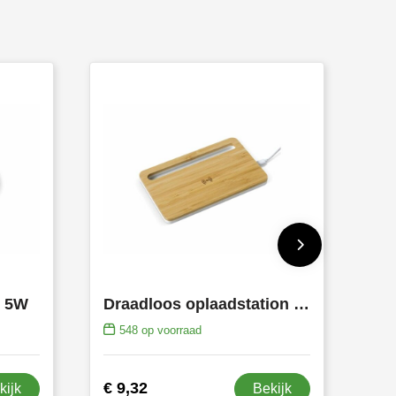
n 5W
Draadloos oplaadstation bamboe 5W
548
op voorraad
€ 9,32
kijk
Bekijk