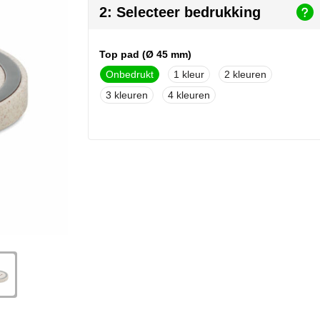
2: Selecteer bedrukking
Top pad (Ø 45 mm)
Onbedrukt
1
2
3
4