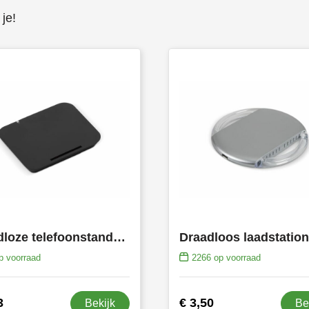
je!
Draadloze telefoonstandaard 5W
Draadloos laadstatio
 voorraad
2266
op voorraad
3
€ 3,50
Bekijk
Be