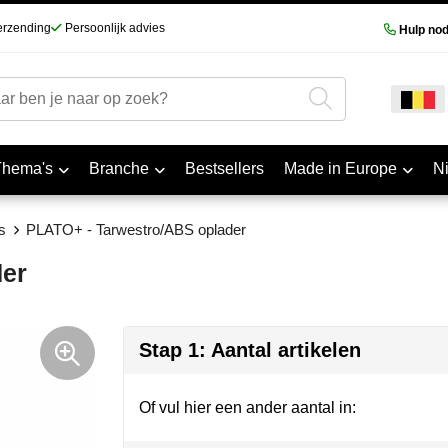
erzending
Persoonlijk advies
Hulp nod
Thema's
Branche
Bestsellers
Made in Europe
N
s
PLATO+ - Tarwestro/ABS oplader
der
Stap 1: Aantal artikelen
Of vul hier een ander aantal in: