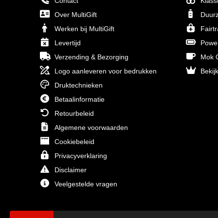
Contact
Klass
Over MultiGift
Duurz
Werken bij MultiGift
Fairt
Levertijd
Powe
Verzending & Bezorging
Mok O
Logo aanleveren voor bedrukken
Bekijk
Druktechnieken
Betaalinformatie
Retourbeleid
Algemene voorwaarden
Cookiebeleid
Privacyverklaring
Disclaimer
Veelgestelde vragen