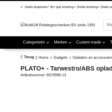
Gratis drukproef
30+ jaar ervaring
Snelle levering
Gratis v
Categorieën
Merken
Custom made
Terug
|
Home
Gadgets
Opladers en accessoire
PLATO+ - Tarwestro/ABS opla
Artikelnummer:
MO9996-13