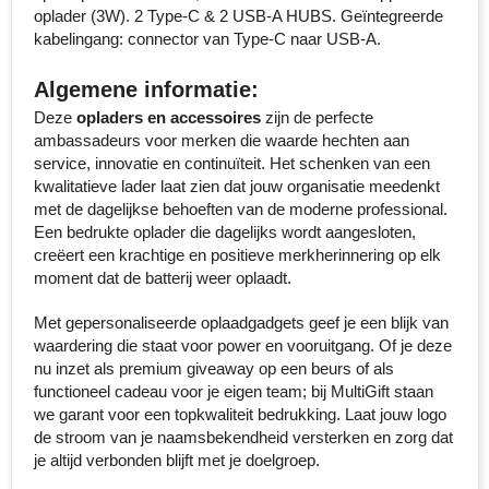
oplader (3W). 2 Type-C & 2 USB-A HUBS. Geïntegreerde
Senator
kabelingang: connector van Type-C naar USB-A.
Skross
Algemene informatie:
Deze
opladers en accessoires
zijn de perfecte
Sophie Muval
ambassadeurs voor merken die waarde hechten aan
service, innovatie en continuïteit. Het schenken van een
Stanley
kwalitatieve lader laat zien dat jouw organisatie meedenkt
met de dagelijkse behoeften van de moderne professional.
Stilolinea
Een bedrukte oplader die dagelijks wordt aangesloten,
creëert een krachtige en positieve merkherinnering op elk
moment dat de batterij weer oplaadt.
STORMaxi
Met gepersonaliseerde oplaadgadgets geef je een blijk van
Swiss Peak
waardering die staat voor power en vooruitgang. Of je deze
nu inzet als premium giveaway op een beurs of als
TACX
functioneel cadeau voor je eigen team; bij MultiGift staan
we garant voor een topkwaliteit bedrukking. Laat jouw logo
The One Towelling
de stroom van je naamsbekendheid versterken en zorg dat
je altijd verbonden blijft met je doelgroep.
Thule