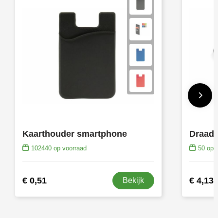
Kaarthouder smartphone
102440
op voorraad
50
op v
€ 0,51
€ 4,13
Bekijk