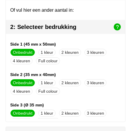
Herr Bert Antistress
Voetbal, EK en WK
Sleutelhangers & lanyards
Of vul hier een ander aantal in:
Hydro Flask
Winter
Snoepgoed
2: Selecteer bedrukking
Join the pipe
Zomer
Tassen
Kambukka
Veiligheid, auto & fiets
Side 1 (45 mm x 50mm)
Onbedrukt
1
2
3
Lipton
Vrije tijd, spellen & strand
4
Full colour
MagLite
Side 2 (35 mm x 40mm)
Marksman
Onbedrukt
1
2
3
4
Full colour
Marvin's
Side 3 (Ø 35 mm)
Mentos
Onbedrukt
1
2
3
4
Full colour
Mepal