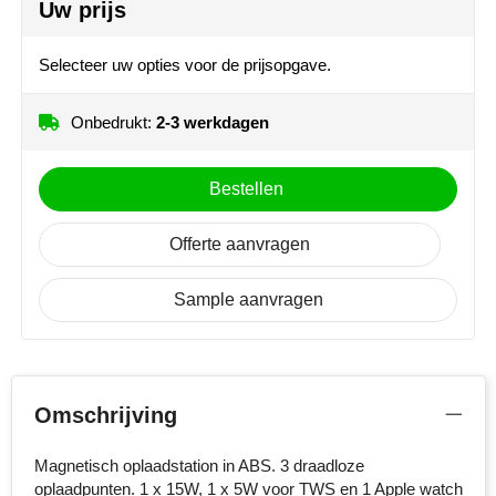
Uw prijs
Side 4 (Ø 35 mm)
MiniMAX
Onbedrukt
1
2
3
Selecteer uw opties voor de prijsopgave.
Moleskine
4
Full colour
Nilton's
Onbedrukt:
2-3 werkdagen
Side 5 (Ø 10 mm)
Onbedrukt
1
2
3
NoStress
Bestellen
4
Ocean Bottle
Offerte aanvragen
Orrefors
Sample aanvragen
Parker pennen
Peekay
Omschrijving
Philips
Magnetisch oplaadstation in ABS. 3 draadloze
Retulp
oplaadpunten. 1 x 15W, 1 x 5W voor TWS en 1 Apple watch