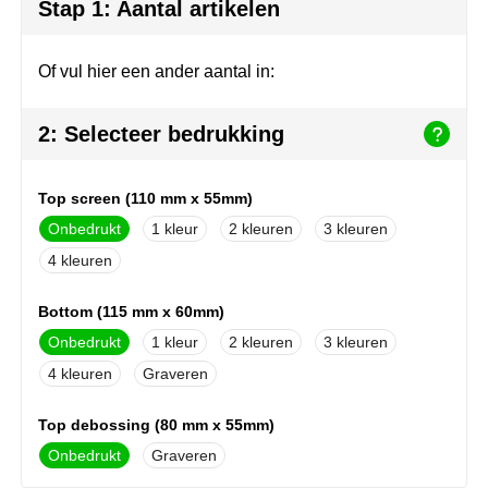
Herr Bert Antistress
Voetbal, EK en WK
Sleutelhangers & lanyards
Stap 1: Aantal artikelen
Hydro Flask
Winter
Snoepgoed
Of vul hier een ander aantal in:
Join the pipe
Zomer
Tassen
2: Selecteer bedrukking
Kambukka
Veiligheid, auto & fiets
Top screen (110 mm x 55mm)
Lipton
Vrije tijd, spellen & strand
Onbedrukt
1
2
3
MagLite
4
Marksman
Bottom (115 mm x 60mm)
Onbedrukt
1
2
3
Marvin's
4
Graveren
Mentos
Top debossing (80 mm x 55mm)
Mepal
Onbedrukt
Graveren