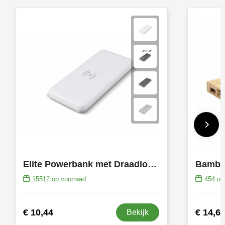
Elite Powerbank met Draadloze Oplader 8000mAh
15512
op voorraad
454
op 
€ 10,44
€ 14,6
Bekijk