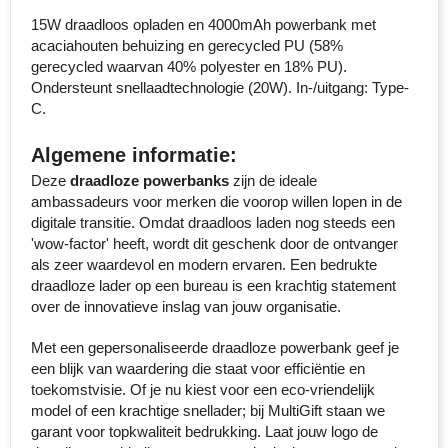
15W draadloos opladen en 4000mAh powerbank met
Senator
acaciahouten behuizing en gerecycled PU (58%
gerecycled waarvan 40% polyester en 18% PU).
Skross
Ondersteunt snellaadtechnologie (20W). In-/uitgang: Type-
C.
Sophie Muval
Algemene informatie:
Stanley
Deze
draadloze powerbanks
zijn de ideale
ambassadeurs voor merken die voorop willen lopen in de
Stilolinea
digitale transitie. Omdat draadloos laden nog steeds een
'wow-factor' heeft, wordt dit geschenk door de ontvanger
STORMaxi
als zeer waardevol en modern ervaren. Een bedrukte
draadloze lader op een bureau is een krachtig statement
Swiss Peak
over de innovatieve inslag van jouw organisatie.
Met een gepersonaliseerde draadloze powerbank geef je
TACX
een blijk van waardering die staat voor efficiëntie en
toekomstvisie. Of je nu kiest voor een eco-vriendelijk
The One Towelling
model of een krachtige snellader; bij MultiGift staan we
garant voor topkwaliteit bedrukking. Laat jouw logo de
Thule