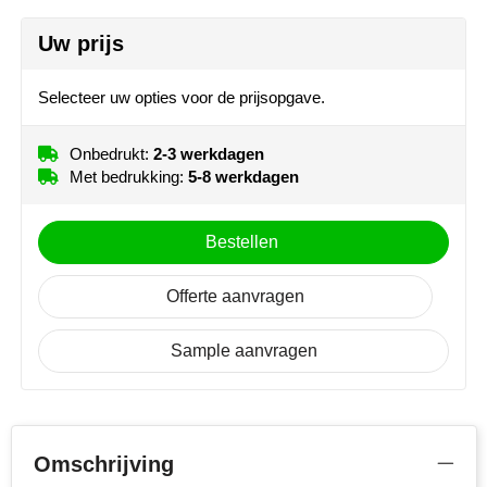
MiniMAX
Uw prijs
Moleskine
Selecteer uw opties voor de prijsopgave.
Nilton's
Onbedrukt:
2-3 werkdagen
NoStress
Met bedrukking:
5-8 werkdagen
Ocean Bottle
Bestellen
Orrefors
Offerte aanvragen
Parker pennen
Sample aanvragen
Peekay
Philips
Omschrijving
Retulp