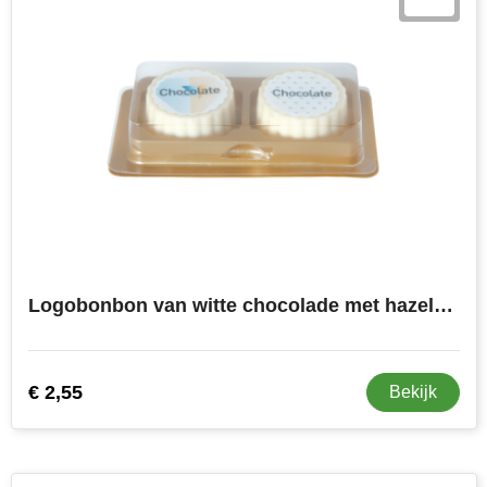
Logobonbon van witte chocolade met hazelnoot praline, rechthoekig of rond, opdruk tot in full colour, per 2 stuks verpakt
€ 2,55
Bekijk