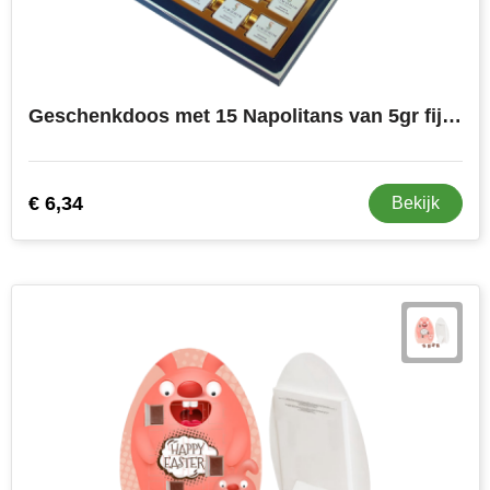
Geschenkdoos met 15 Napolitans van 5gr fijnste Belgische Barry Callebaut melkchocolade
€ 6,34
Bekijk