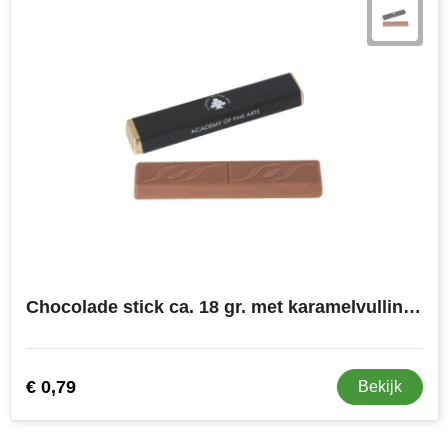
Chocolade stick ca. 18 gr. met karamelvulling `pinda` tot in full colour bedrukt. Belgische Barry Callebaut chocolade
€ 0,79
Bekijk