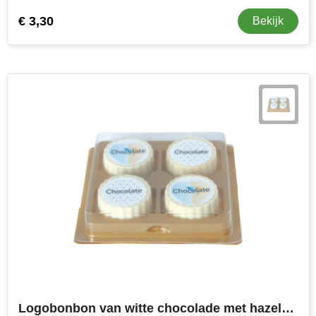
€ 3,30
Bekijk
Logobonbon van witte chocolade met hazelnoot praline, rechthoekig of rond, opdruk tot in full colour, per 4 stuks verpakt