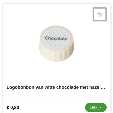
Logobonbon van witte chocolade met hazelnoot praline, rechthoekig of rond, opdruk tot in full colour, bulk verpakt
€ 0,83
Bekijk