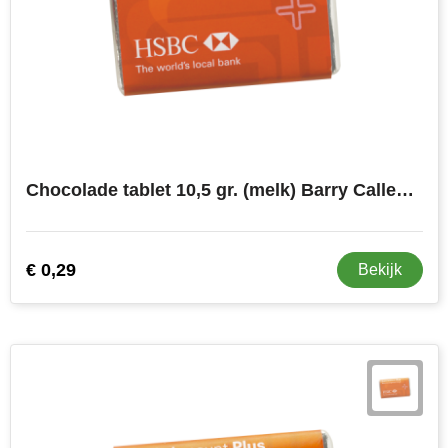
MiniMAX
Moleskine
Nilton's
NoStress
Chocolade tablet 10,5 gr. (melk) Barry Callebaut full colour op wikkel
Ocean Bottle
Orrefors
€ 0,29
Bekijk
Parker pennen
Peekay
Philips
Retulp