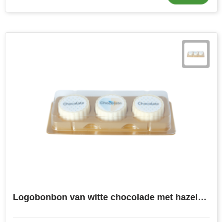
Logobonbon van witte chocolade met hazelnoot praline, rechthoekig of rond, opdruk tot in full colour, per 3 stuks verpakt