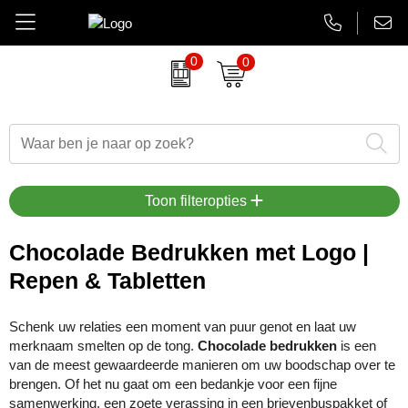
0
0
Amuse
Brievenbus relatiegeschenken
Autobedrijven
Thermosbekers
Aanbiedingen Final Sale
AsiaLink maatwerk
Belkin
Dag van de Zorg
Banken en financieel
Flessen
Aanstekers bedrukken
EHBO sets
BrandCharger
Duurzame relatiegeschenken
Beauty en wellness
Glaswerk
Antistress artikelen
Gadgets
Toon filteropties
CamelBak
Eindejaarsgeschenken
Bouw
Memoblokken en Notitieboeken
Bidons & drinkflessen
Koptelefoons & speakers
Chocolade Bedrukken met Logo |
Repen & Tabletten
Case Logic
Eten en drinken
Energiesector
Schrijfwaren
Computer accessoires
Lanyards & keycords
Charles Dickens
Fairtrade artikelen
Festivals, beurzen en evenementen
Tassen en Reisaccessoires
Gadgets & USB
Opladers
Schenk uw relaties een moment van puur genot en laat uw
merknaam smelten op de tong.
Chocolade bedrukken
is een
Circulware
Feestartikelen
Gezondheidszorg
Overige relatiegeschenken
Goedkope regenponcho's
Papieren tassen
van de meest gewaardeerde manieren om uw boodschap over te
brengen. Of het nu gaat om een bedankje voor een fijne
Contigo
Festival artikelen
Horeca
Horloges & klokken
Powerbanks
samenwerking, een zoete verassing in een brievenbuspakket of