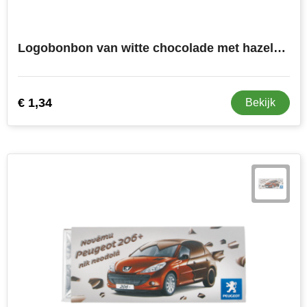
Logobonbon van witte chocolade met hazelnoot praline, rechthoekig of rond, opdruk tot in full colour, per stuk verpakt
€ 1,34
Bekijk