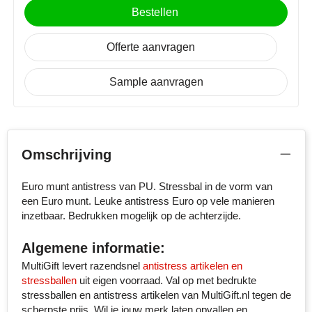
MiniMAX
Bestellen
Moleskine
Offerte aanvragen
Nilton's
Sample aanvragen
NoStress
Ocean Bottle
Omschrijving
Orrefors
Euro munt antistress van PU. Stressbal in de vorm van
een Euro munt. Leuke antistress Euro op vele manieren
Parker pennen
inzetbaar. Bedrukken mogelijk op de achterzijde.
Peekay
Algemene informatie:
MultiGift levert razendsnel
antistress artikelen en
Philips
stressballen
uit eigen voorraad. Val op met bedrukte
stressballen en antistress artikelen van MultiGift.nl tegen de
Retulp
scherpste prijs. Wil je jouw merk laten opvallen en