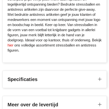
tegelijkertijd ontspanning bieden? Bedrukte stressballen en
Senator
antistress artikelen zijn daarvoor de perfecte give-away.
Met bedrukte antistress artikelen geef je jouw klanten of
Skross
medewerkers een moment van ontspanning met jouw logo
en boodschap in beeld. Keer op keer. Van stressballen in
Sophie Muval
de vorm van een voetbal tot knijpbare gadgets in allerlei
figuren, jouw merk blijft letterlijk in de hand van je
doelgroep. Ideaal voor op kantoor, thuis of onderweg. Bekijk
Stanley
hier
ons volledige assortiment stressballen en antistress
figuren.
Stilolinea
STORMaxi
Swiss Peak
Specificaties
TACX
The One Towelling
Meer over de levertijd
Thule