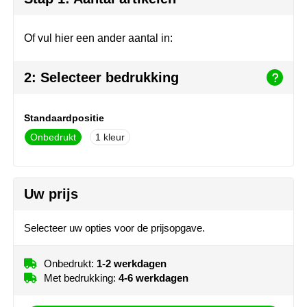
Herr Bert Antistress
Voetbal, EK en WK
Sleutelhangers & lanyards
Hydro Flask
Winter
Snoepgoed
Of vul hier een ander aantal in:
Join the pipe
Zomer
Tassen
2: Selecteer bedrukking
Kambukka
Veiligheid, auto & fiets
Standaardpositie
Lipton
Vrije tijd, spellen & strand
Onbedrukt
1
MagLite
Marksman
Uw prijs
Marvin's
Selecteer uw opties voor de prijsopgave.
Mentos
Onbedrukt:
1-2 werkdagen
Met bedrukking:
4-6 werkdagen
Mepal