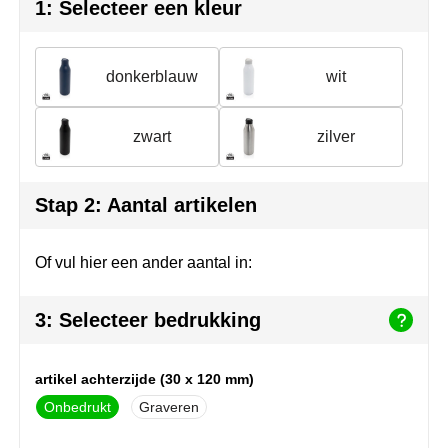
Herr Bert Antistress
Voetbal, EK en WK
Sleutelhangers & lanyards
1: Selecteer een kleur
Hydro Flask
Winter
Snoepgoed
donkerblauw
wit
Join the pipe
Zomer
Tassen
zwart
zilver
Kambukka
Veiligheid, auto & fiets
Lipton
Vrije tijd, spellen & strand
Stap 2: Aantal artikelen
MagLite
Of vul hier een ander aantal in:
Marksman
3: Selecteer bedrukking
Marvin's
Mentos
artikel achterzijde (30 x 120 mm)
Onbedrukt
Graveren
Mepal