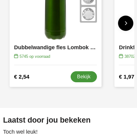
Dubbelwandige fles Lombok | 500 ml
Drinkf
5745
op voorraad
38702
€ 2,54
€ 1,97
Bekijk
Laatst door jou bekeken
Toch wel leuk!