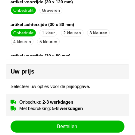
artikel voorzijde (30 x 120 mm)
MiniMAX
Onbedrukt
Graveren
Moleskine
artikel achterzijde (30 x 80 mm)
Nilton's
Onbedrukt
1
2
3
4
5
NoStress
artikel voorzijde (30 x 80 mm)
Ocean Bottle
Onbedrukt
1
2
3
Uw prijs
4
5
Orrefors
Selecteer uw opties voor de prijsopgave.
artikel (200 x 120 mm)
Parker pennen
Onbedrukt
1
Peekay
Onbedrukt:
2-3 werkdagen
Met bedrukking:
5-8 werkdagen
Philips
Bestellen
Retulp