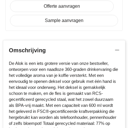
Offerte aanvragen
Senator
Sample aanvragen
Skross
Sophie Muval
Stanley
Omschrijving
Stilolinea
De Alok is een iets grotere versie van onze bestseller,
ontworpen voor een naadloze 360-graden drinkervaring die
STORMaxi
het volledige aroma van je koffie versterkt. Met een
eenvoudig te openen deksel voor gebruik met één hand is
Swiss Peak
het ideaal voor onderweg. Het deksel is gemakkelijk
schoon te maken, en de fles is gemaakt van RCS-
gecertificeerd gerecycled staal, wat het zowel duurzaam
TACX
als BPA-vrij maakt. Met een capaciteit van 600 ml wordt
het geleverd in FSC®-gecertificeerde kraftverpakking die
The One Towelling
hergebruikt kan worden als telefoonhouder, pennenhouder
of zelfs bloempot! Totaal gerecycled materiaal: 77% op
Thule