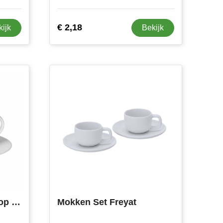
€ 2,18
kijk
Bekijk
PARIS - Cappuccino kop en schotel
Mokken Set Freyat