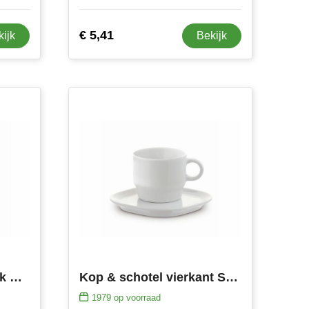
€ 5,41
kijk
Bekijk
Kop & schotel driehoek Satellite 180ml
Kop & schotel vierkant Satellite 180ml
1979
op voorraad