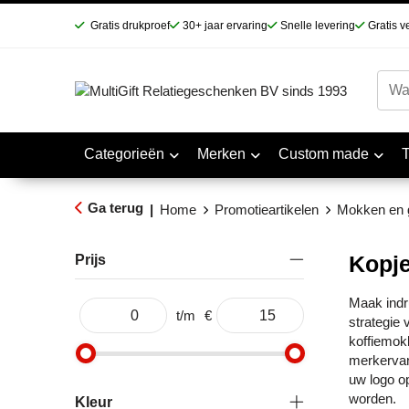
Gratis drukproef
30+ jaar ervaring
Snelle levering
Gratis v
Categorieën
Merken
Custom made
Ga terug
|
Home
Promotieartikelen
Mokken en 
Kopje
Prijs
Maak indru
t/m
€
strategie 
koffiemokk
merkervari
uw logo o
worden.
Kleur