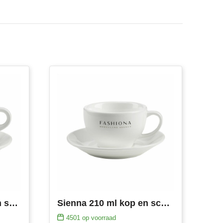
Da Vinci 205 ml kop en schotel
Sienna 210 ml kop en schotel
4501
op voorraad