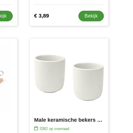
€ 3,89
kijk
Bekijk
Male keramische bekers van 200 ml met matte afwerking, set van 2
3382
op voorraad