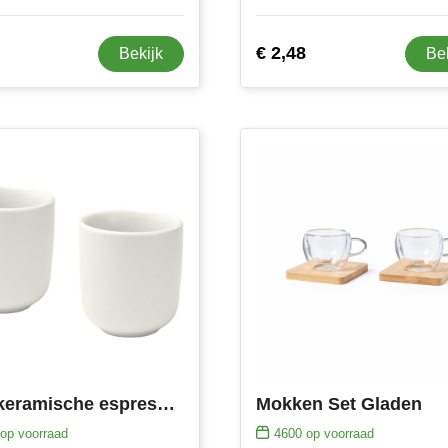
€ 2,48
Bekijk
Be
Male keramische espressokopjes van 90 ml met matte afwerking, set van 2
Mokken Set Gladen
op voorraad
4600
op voorraad