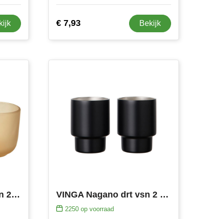
€ 7,93
kijk
Bekijk
Male glazen bekers van 200 ml met matte afwerking, set van 2
VINGA Nagano drt vsn 2 RCS recycled RVS bekers
2250
op voorraad