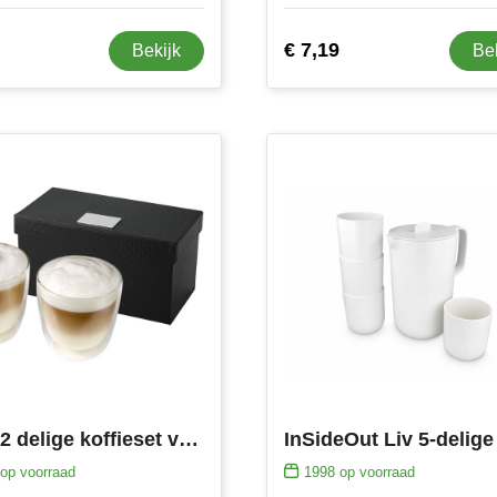
€ 7,19
Bekijk
Be
Boda 2 delige koffieset van glas
op voorraad
1998
op voorraad