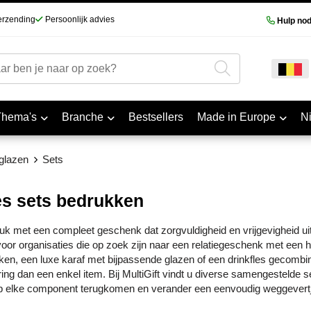
erzending
Persoonlijk advies
Hulp nod
Thema's
Branche
Bestsellers
Made in Europe
N
glazen
Sets
s sets bedrukken
k met een compleet geschenk dat zorgvuldigheid en vrijgevigheid uit
voor organisaties die op zoek zijn naar een relatiegeschenk met een 
en, een luxe karaf met bijpassende glazen of een drinkfles gecombin
ng dan een enkel item. Bij MultiGift vindt u diverse samengestelde s
p elke component terugkomen en verander een eenvoudig weggevertje 