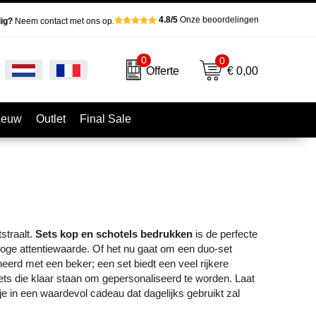
4.8/5
Onze beoordelingen
ig?
Neem contact met ons op.
0
0
€ 0,00
Offerte
ieuw
Outlet
Final Sale
straalt.
Sets kop en schotels bedrukken
is de perfecte
hoge attentiewaarde. Of het nu gaat om een duo-set
eerd met een beker; een set biedt een veel rijkere
ets die klaar staan om gepersonaliseerd te worden. Laat
in een waardevol cadeau dat dagelijks gebruikt zal