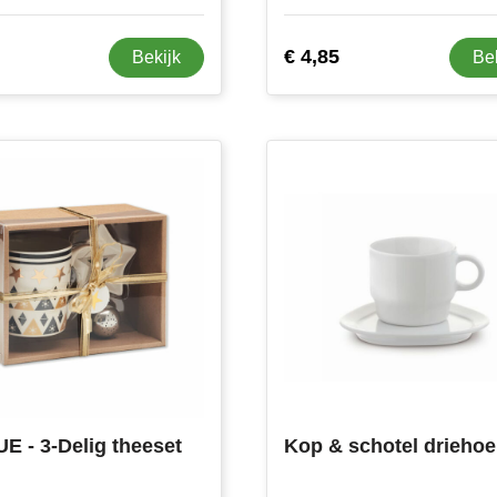
€ 4,85
Bekijk
Be
E - 3-Delig theeset