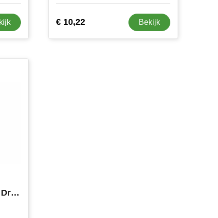
€ 10,22
kijk
Bekijk
InSideOut Liv 5-delige Drinkset rPET