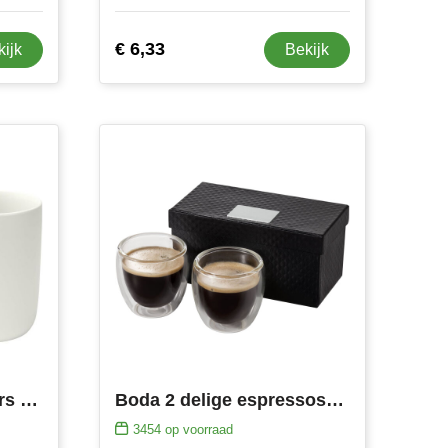
€ 6,33
kijk
Bekijk
Male keramische bekers van 350 ml met matte afwerking, set van 2
Boda 2 delige espressoset van glas
3454
op voorraad