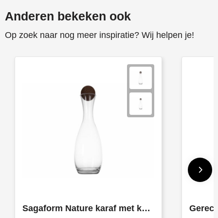
Anderen bekeken ook
Toppoint
Op zoek naar nog meer inspiratie? Wij helpen je!
Victorinox
Vinga
Waterman
Sagaform Nature karaf met kurkstopper 1,5 liter