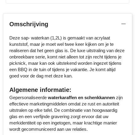
MiniMAX
Moleskine
Omschrijving
Nilton's
Deze sap- waterkan (1,2L) is gemaakt van acrylaat
kunststof, maar je moet wel twee keer kijken om je te
NoStress
realiseren dat het geen glas is. De luxe uitstraling van deze
onbreekbare serie, komt niet alleen tot zijn recht tijdens je
Ocean Bottle
picknick, maar kan ook uitstekend worden ingezet tijdens
een BBQ in de tuin of tijdens je vakantie. Je komt altijd
Orrefors
goed voor de dag met deze kan.
Parker pennen
Algemene informatie:
Gepersonaliseerde
waterkaraffen en schenkkannen
zijn
Peekay
effectieve marketingmiddelen omdat ze rust en autoriteit
uitstralen op elke tafel. De combinatie van hoogwaardig
Philips
glas en een verfijnde gravering zorgt ervoor dat uw
merkidentiteit op een ingetogen, maar krachtige manier
wordt gecommuniceerd aan uw relaties.
Retulp