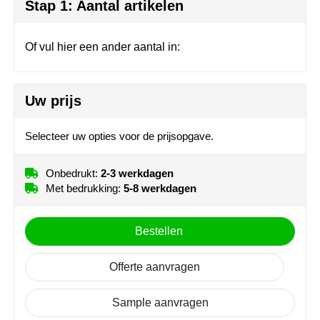
Herr Bert Antistress
Voetbal, EK en WK
Sleutelhangers & lanyards
Stap 1: Aantal artikelen
Hydro Flask
Winter
Snoepgoed
Of vul hier een ander aantal in:
Join the pipe
Zomer
Tassen
Uw prijs
Kambukka
Veiligheid, auto & fiets
Lipton
Vrije tijd, spellen & strand
Selecteer uw opties voor de prijsopgave.
MagLite
Onbedrukt:
2-3 werkdagen
Met bedrukking:
5-8 werkdagen
Marksman
Bestellen
Marvin's
Mentos
Offerte aanvragen
Mepal
Sample aanvragen