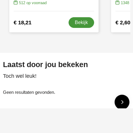
512
op voorraad
1348
op
€ 18,21
€ 2,60
Bekijk
Laatst door jou bekeken
Toch wel leuk!
Geen resultaten gevonden.