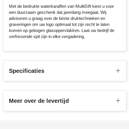
Met de bedrukte waterkaraffen van MultiGift kiest u voor
Senator
een duurzaam geschenk dat jarenlang meegaat. Wij
adviseren u graag over de beste druktechnieken en
Skross
graveringen om uw logo optimaal tot zijn recht te laten
komen op gebogen glasoppervlakken. Laat uw bedrijf de
Sophie Muval
verfrissende spil zijn in elke vergadering.
Stanley
Stilolinea
Specificaties
STORMaxi
Swiss Peak
Meer over de levertijd
TACX
The One Towelling
Thule