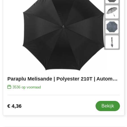
Paraplu Melisande | Polyester 210T | Automatisch | 23 inch
3536
op voorraad
€ 4,36
Bekijk