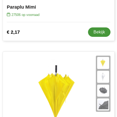
MiniMAX
Paraplu Mimi
27506
op voorraad
Moleskine
Nilton's
€ 2,17
Bekijk
NoStress
Ocean Bottle
Orrefors
Parker pennen
Peekay
Philips
Retulp