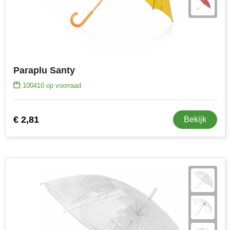
Toppoint
Victorinox
Vinga
Paraplu Santy
100410
op voorraad
Waterman
€ 2,81
Bekijk