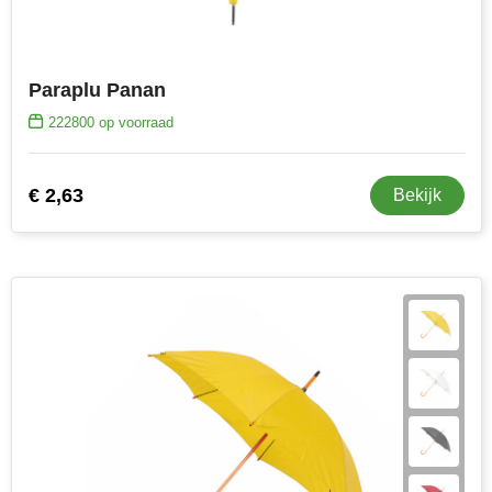
Senator
Skross
Paraplu Panan
222800
op voorraad
Sophie Muval
Stanley
€ 2,63
Bekijk
Stilolinea
STORMaxi
Swiss Peak
TACX
The One Towelling
Thule