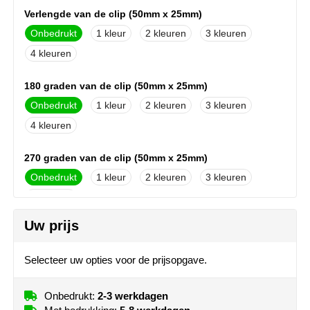
MiniMAX
Verlengde van de clip (50mm x 25mm)
Onbedrukt
1
2
3
Moleskine
4
Nilton's
180 graden van de clip (50mm x 25mm)
Onbedrukt
1
2
3
NoStress
4
Ocean Bottle
270 graden van de clip (50mm x 25mm)
Orrefors
Onbedrukt
1
2
3
4
Parker pennen
Uw prijs
90 graden van de clip (50mm x 25mm)
Peekay
Onbedrukt
1
2
3
Selecteer uw opties voor de prijsopgave.
Philips
4
Onbedrukt:
2-3 werkdagen
Retulp
Op de clip (30mm x 5mm)