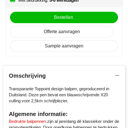
Met bedrukking:
5-8 werkdagen
Onbedrukt
1
2
3
Senator
4
Bestellen
Skross
Offerte aanvragen
Sophie Muval
Sample aanvragen
Stanley
Stilolinea
STORMaxi
Omschrijving
Swiss Peak
Transparante Toppoint design balpen, geproduceerd in
Duitsland. Deze pen bevat een blauwschrijvende X20
TACX
vulling voor 2,5km schrijfplezier.
The One Towelling
Algemene informatie:
Bedrukte balpennen
zijn al jarenlang dé klassieker onder de
Thule
promotieartikelen. Door goedkope balpennen te bedrukken