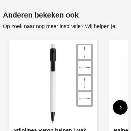
Anderen bekeken ook
Op zoek naar nog meer inspiratie? Wij helpen je!
Stilolinea Baron balpen | Gekleurde clip
Balpen