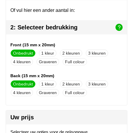
Herr Bert Antistress
Voetbal, EK en WK
Sleutelhangers & lanyards
Of vul hier een ander aantal in:
Hydro Flask
Winter
Snoepgoed
2: Selecteer bedrukking
Join the pipe
Zomer
Tassen
Kambukka
Veiligheid, auto & fiets
Front (15 mm x 20mm)
Onbedrukt
1
2
3
Lipton
Vrije tijd, spellen & strand
4
Graveren
Full colour
MagLite
Back (15 mm x 20mm)
Marksman
Onbedrukt
1
2
3
4
Graveren
Full colour
Marvin's
Mentos
Uw prijs
Mepal
Selecteer uw opties voor de prijsopgave.