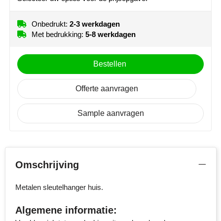
MiniMAX
Onbedrukt:
2-3 werkdagen
Moleskine
Met bedrukking:
5-8 werkdagen
Nilton's
Bestellen
NoStress
Offerte aanvragen
Ocean Bottle
Sample aanvragen
Orrefors
Parker pennen
Omschrijving
Peekay
Metalen sleutelhanger huis.
Philips
Algemene informatie:
Retulp