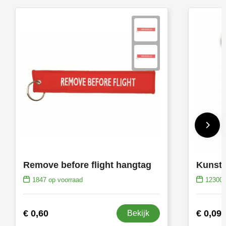
Toppoint
Victorinox
Vinga
Waterman
Remove before flight hangtag
1847
op voorraad
12300
€ 0,60
€ 0,09
Bekijk