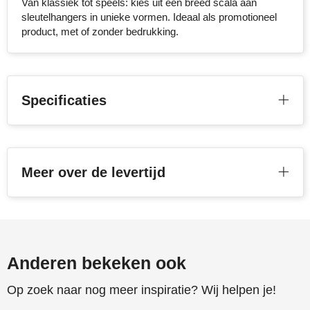
Van klassiek tot speels: kies uit een breed scala aan
sleutelhangers in unieke vormen. Ideaal als promotioneel
Senator
product, met of zonder bedrukking.
Skross
Sophie Muval
Specificaties
Stanley
Stilolinea
Meer over de levertijd
STORMaxi
Swiss Peak
TACX
Anderen bekeken ook
The One Towelling
Op zoek naar nog meer inspiratie? Wij helpen je!
Thule