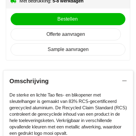
Met bedrukking:
5-8 werkdagen
Senator
Bestellen
Skross
Offerte aanvragen
Sophie Muval
Sample aanvragen
Stanley
Stilolinea
STORMaxi
Omschrijving
Swiss Peak
De sterke en lichte Tao fles- en blikopener met
sleutelhanger is gemaakt van 83% RCS-gecertificeerd
TACX
gerecycled aluminium. De Recycled Claim Standard (RCS)
controleert de gerecyclede inhoud van een product in de
The One Towelling
hele toeleveringsketen. Verkrijgbaar in verschillende
opvallende kleuren met een metallic afwerking, waardoor
een gedrukt logo mooi opvalt.
Thule