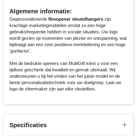
Algemene informatie:
Toppoint
Gepersonaliseerde
flesopener sleutelhangers
zijn
krachtige marketingmiddelen omdat ze een hoge
Victorinox
gebruiksfrequentie hebben in sociale situaties. Uw logo
wordt gezien op momenten van plezier en ontspanning, wat
Vinga
bijdraagt aan een zeer positieve merkbeleving en een hoge
'gunfactor'.
Waterman
Met de bedrukte openers van MultiGift kiest u voor een
tijdloos geschenk dat kwaliteit en gemak uitstraalt. Wij
ondersteunen u bij het vinden van het juiste model en de
beste personalisatietechniek voor uw doelgroep. Laat uw
logo de sfeermaker zijn aan elke sleutelbos.
Specificaties