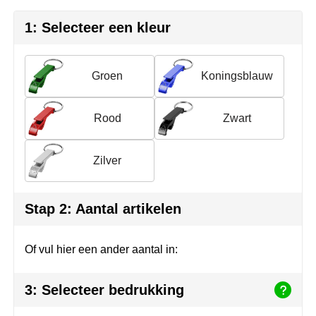
Herr Bert Antistress
Voetbal, EK en WK
Sleutelhangers & lanyards
1: Selecteer een kleur
Hydro Flask
Winter
Snoepgoed
Join the pipe
Zomer
Tassen
Groen
Koningsblauw
Kambukka
Veiligheid, auto & fiets
Rood
Zwart
Lipton
Vrije tijd, spellen & strand
Zilver
MagLite
Marksman
Stap 2: Aantal artikelen
Marvin's
Of vul hier een ander aantal in:
Mentos
3: Selecteer bedrukking
Mepal