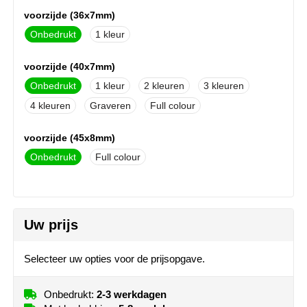
MiniMAX
voorzijde (36x7mm)
Onbedrukt
1
Moleskine
voorzijde (40x7mm)
Nilton's
Onbedrukt
1
2
3
NoStress
4
Graveren
Full colour
Ocean Bottle
voorzijde (45x8mm)
Onbedrukt
Full colour
Orrefors
Parker pennen
Uw prijs
Peekay
Selecteer uw opties voor de prijsopgave.
Philips
Onbedrukt:
2-3 werkdagen
Retulp