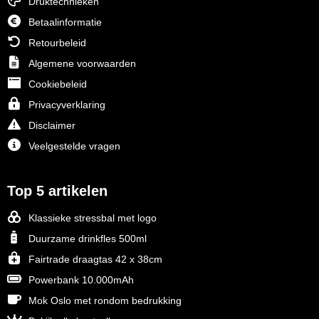
Druktechnieken
Betaalinformatie
Toppoint
Retourbeleid
Victorinox
Algemene voorwaarden
Cookiebeleid
Vinga
Privacyverklaring
Disclaimer
Waterman
Veelgestelde vragen
Top 5 artikelen
Klassieke stressbal met logo
Duurzame drinkfles 500ml
Fairtrade draagtas 42 x 38cm
Powerbank 10.000mAh
Mok Oslo met rondom bedrukking