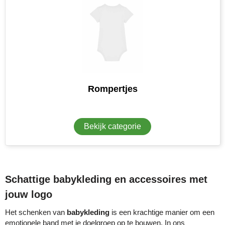
Herr Bert Antistress
Voetbal, EK en WK
Sleutelhangers & lanyards
Hydro Flask
Winter
Snoepgoed
Join the pipe
Zomer
Tassen
Kambukka
Veiligheid, auto & fiets
Rompertjes
Lipton
Vrije tijd, spellen & strand
MagLite
Bekijk categorie
Marksman
Marvin's
Schattige babykleding en accessoires met
Mentos
jouw logo
Mepal
Het schenken van
babykleding
is een krachtige manier om een
emotionele band met je doelgroep op te bouwen. In ons