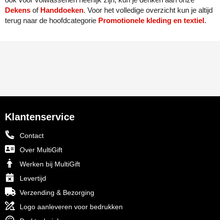
Dekens
of
Handdoeken
. Voor het volledige overzicht kun je altijd
Senator
terug naar de hoofdcategorie
Promotionele kleding en textiel
.
Skross
Sophie Muval
Stanley
Stilolinea
Klantenservice
STORMaxi
Contact
Swiss Peak
Over MultiGift
Werken bij MultiGift
TACX
Levertijd
Verzending & Bezorging
The One Towelling
Logo aanleveren voor bedrukken
Thule