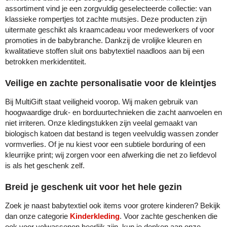
assortiment vind je een zorgvuldig geselecteerde collectie: van
MiniMAX
klassieke rompertjes tot zachte mutsjes. Deze producten zijn
uitermate geschikt als kraamcadeau voor medewerkers of voor
Moleskine
promoties in de babybranche. Dankzij de vrolijke kleuren en
kwalitatieve stoffen sluit ons babytextiel naadloos aan bij een
Nilton's
betrokken merkidentiteit.
NoStress
Veilige en zachte personalisatie voor de kleintjes
Bij MultiGift staat veiligheid voorop. Wij maken gebruik van
Ocean Bottle
hoogwaardige druk- en borduurtechnieken die zacht aanvoelen en
niet irriteren. Onze kledingstukken zijn veelal gemaakt van
Orrefors
biologisch katoen dat bestand is tegen veelvuldig wassen zonder
vormverlies. Of je nu kiest voor een subtiele borduring of een
Parker pennen
kleurrijke print; wij zorgen voor een afwerking die net zo liefdevol
is als het geschenk zelf.
Peekay
Breid je geschenk uit voor het hele gezin
Philips
Zoek je naast babytextiel ook items voor grotere kinderen? Bekijk
dan onze categorie
Kinderkleding
. Voor zachte geschenken die
Retulp
ook voor volwassenen heerlijk zijn, kun je denken aan onze