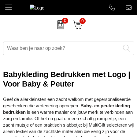
0
0
Amuse
Brievenbus relatiegeschenken
Autobedrijven
Thermosbekers
Aanbiedingen Final Sale
AsiaLink maatwerk
Belkin
Dag van de Zorg
Banken en financieel
Flessen
Aanstekers bedrukken
EHBO sets
BrandCharger
Duurzame relatiegeschenken
Beauty en wellness
Glaswerk
Antistress artikelen
Gadgets
Babykleding Bedrukken met Logo |
CamelBak
Eindejaarsgeschenken
Bouw
Memoblokken en Notitieboeken
Bidons & drinkflessen
Koptelefoons & speakers
Voor Baby & Peuter
Case Logic
Eten en drinken
Energiesector
Schrijfwaren
Computer accessoires
Lanyards & keycords
Geef de allerkleinsten een zacht welkom met gepersonaliseerde
geschenken die vertedering oproepen.
Baby- en peuterkleding
Charles Dickens
Fairtrade artikelen
Festivals, beurzen en evenementen
Tassen en Reisaccessoires
Gadgets & USB
Opladers
bedrukken
is een warme manier om jouw merk te verbinden aan
zorg en familie. Of het nu gaat om een schattig rompertje, een
Circulware
Feestartikelen
Gezondheidszorg
Overige relatiegeschenken
Goedkope regenponcho's
Papieren tassen
zacht mutsje of een praktisch slabbetje; bij MultiGift selecteren wij
alleen textiel van de zachtste materialen die veilig zijn voor de
Contigo
Festival artikelen
Horeca
Horloges & klokken
Powerbanks