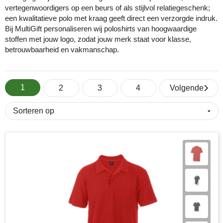
vertegenwoordigers op een beurs of als stijlvol relatiegeschenk;
een kwalitatieve polo met kraag geeft direct een verzorgde indruk.
Cricket
Fitness
ICT en automatisering
Huis, tuin & keuken
Snoepjes
Bij MultiGift personaliseren wij poloshirts van hoogwaardige
stoffen met jouw logo, zodat jouw merk staat voor klasse,
Eco Bottle
Halloween
Onderwijs
Kantoorartikelen
Sticky notes en memoblokken
betrouwbaarheid en vakmanschap.
Elevate
Kerst
Overheid en gemeente
Kleding & badtextiel
Sublimatie artikelen
1
Fairtrade
Kinderen, Peuters en Baby's
Retail
Lampen & gereedschap
USB Sticks
2
3
4
Volgende
Falcone
Lente
Sport
Mokken en glazen
Veiligheidsartikelen
Falconetti
Luxe relatiegeschenken
Toerisme en recreatie
Paraplu's
Overige artikelen
Fresh 'n Rebel
Onderwijs en opleiding
Transport en logistiek
Persoonlijke verzorging
Grundig
Pasen
Vastgoed en makelaardij
Reisbenodigdheden
HARIBO
Valentijn
Verenigingen
Schrijfwaren en pennen