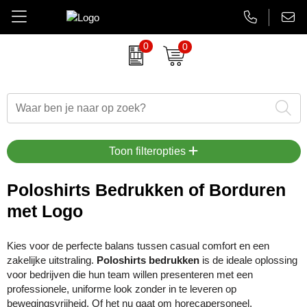
0
0
Amuse
Brievenbus relatiegeschenken
Autobedrijven
Thermosbekers
Aanbiedingen Final Sale
AsiaLink maatwerk
Belkin
Dag van de Zorg
Banken en financieel
Flessen
Aanstekers bedrukken
EHBO sets
BrandCharger
Duurzame relatiegeschenken
Beauty en wellness
Glaswerk
Antistress artikelen
Gadgets
Toon filteropties
CamelBak
Eindejaarsgeschenken
Bouw
Memoblokken en Notitieboeken
Bidons & drinkflessen
Koptelefoons & speakers
Poloshirts Bedrukken of Borduren
met Logo
Case Logic
Eten en drinken
Energiesector
Schrijfwaren
Computer accessoires
Lanyards & keycords
Charles Dickens
Fairtrade artikelen
Festivals, beurzen en evenementen
Tassen en Reisaccessoires
Gadgets & USB
Opladers
Kies voor de perfecte balans tussen casual comfort en een
zakelijke uitstraling.
Poloshirts bedrukken
is de ideale oplossing
Circulware
Feestartikelen
Gezondheidszorg
Overige relatiegeschenken
Goedkope regenponcho's
Papieren tassen
voor bedrijven die hun team willen presenteren met een
professionele, uniforme look zonder in te leveren op
Contigo
Festival artikelen
Horeca
Horloges & klokken
Powerbanks
bewegingsvrijheid. Of het nu gaat om horecapersoneel,