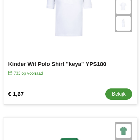
MiniMAX
Moleskine
Nilton's
NoStress
Ocean Bottle
Kinder Wit Polo Shirt "keya" YPS180
733
op voorraad
Orrefors
Parker pennen
€ 1,67
Bekijk
Peekay
Philips
Retulp