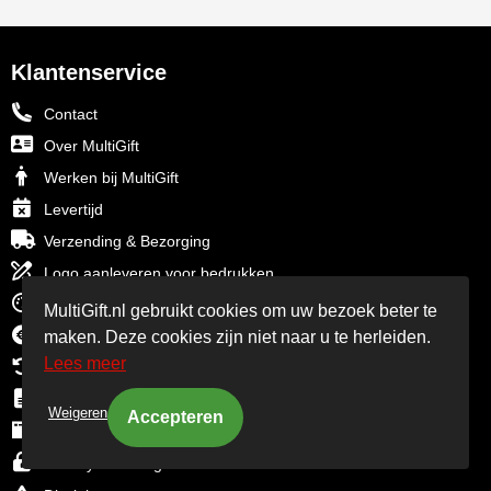
Klantenservice
Contact
Over MultiGift
Werken bij MultiGift
Levertijd
Verzending & Bezorging
Logo aanleveren voor bedrukken
Druktechnieken
MultiGift.nl gebruikt cookies om uw bezoek beter te
Betaalinformatie
maken. Deze cookies zijn niet naar u te herleiden.
Lees meer
Retourbeleid
Algemene voorwaarden
Weigeren
Cookiebeleid
Privacyverklaring