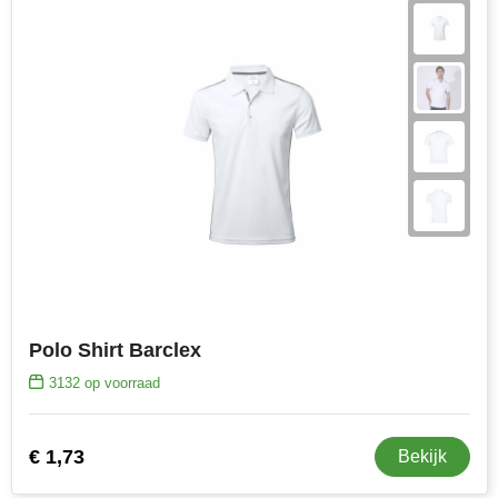
Toppoint
Victorinox
Vinga
Waterman
Polo Shirt Barclex
3132
op voorraad
€ 1,73
Bekijk