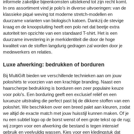
informele zakelijke bijeenkomsten uitstekend tot zijn recht komt.
In ons assortiment vind je polo’s in diverse uitvoeringen: van de
klassieke piqué weving tot moderne stretch-modellen en
duurzame varianten van biologisch katoen. Dankzij de stevige
kraag en de knoopsluiting heeft een polo net dat beetje extra
autoriteit ten opzichte van een standaard T-shirt. Het is een
duurzame investering in je merkidentiteit die door de hoge
kwaliteit van de stoffen langdurig gedragen zal worden door je
medewerkers en relaties.
Luxe afwerking: bedrukken of borduren
Bij MultiGift bieden we verschillende technieken aan om jouw
poloshirts te voorzien van een krachtige branding. Naast een
haarscherpe bedrukking is borduren een zeer populaire keuze
voor polo’s. Een borduring geeft een exclusief reliëf en een
luxueuze uitstraling die perfect past bij de dikkere stoffen van een
poloshirt. We beschikken over een breed palet aan kleuren, zodat
we altijd de exacte match met jouw huisstijl kunnen maken. Of je
nu een subtiel logo op de borst wenst of een grote tekst op de rug;
wij zorgen voor een afwerking die bestand is tegen intensief
gebruik en veelvuldig wassen. Kies voor een kledingstuk dat