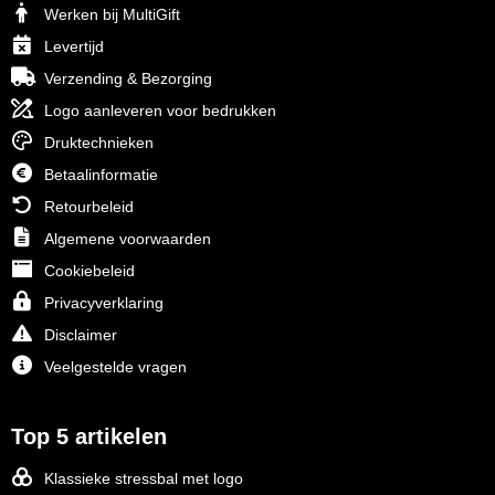
Herr Bert Antistress
Voetbal, EK en WK
Sleutelhangers & lanyards
Werken bij MultiGift
Levertijd
Hydro Flask
Winter
Snoepgoed
Verzending & Bezorging
Join the pipe
Zomer
Tassen
Logo aanleveren voor bedrukken
Druktechnieken
Kambukka
Veiligheid, auto & fiets
Betaalinformatie
Retourbeleid
Lipton
Vrije tijd, spellen & strand
Algemene voorwaarden
MagLite
Cookiebeleid
Privacyverklaring
Marksman
Disclaimer
Marvin's
Veelgestelde vragen
Mentos
Top 5 artikelen
Mepal
Klassieke stressbal met logo