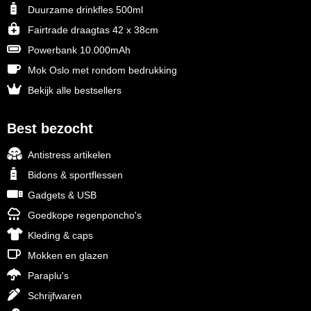
Duurzame drinkfles 500ml
MiniMAX
Fairtrade draagtas 42 x 38cm
Moleskine
Powerbank 10.000mAh
Mok Oslo met rondom bedrukking
Nilton's
Bekijk alle bestsellers
NoStress
Best bezocht
Ocean Bottle
Antistress artikelen
Orrefors
Bidons & sportflessen
Gadgets & USB
Parker pennen
Goedkope regenponcho's
Peekay
Kleding & caps
Mokken en glazen
Philips
Paraplu's
Schrijfwaren
Retulp