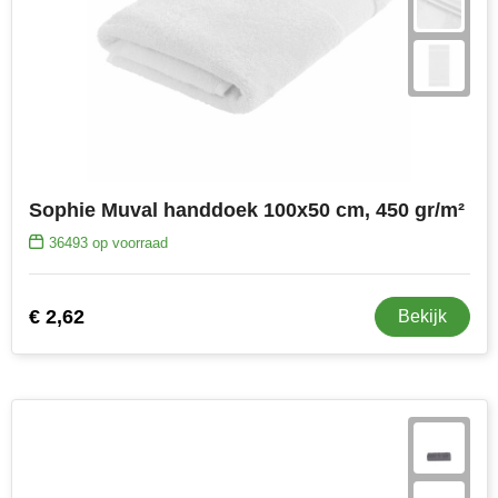
Toppoint
Victorinox
Vinga
Waterman
Sophie Muval handdoek 100x50 cm, 450 gr/m²
36493
op voorraad
€ 2,62
Bekijk