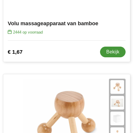
MiniMAX
Moleskine
Volu massageapparaat van bamboe
Nilton's
2444
op voorraad
NoStress
€ 1,67
Bekijk
Ocean Bottle
Orrefors
Parker pennen
Peekay
Philips
Retulp