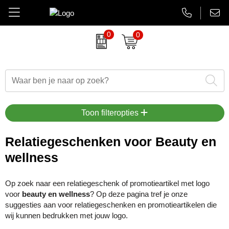
0
0
Amuse
Brievenbus relatiegeschenken
Autobedrijven
Thermosbekers
Aanbiedingen Final Sale
AsiaLink maatwerk
Belkin
Dag van de Zorg
Banken en financieel
Flessen
Aanstekers bedrukken
EHBO sets
BrandCharger
Duurzame relatiegeschenken
Beauty en wellness
Glaswerk
Antistress artikelen
Gadgets
Toon filteropties
CamelBak
Eindejaarsgeschenken
Bouw
Memoblokken en Notitieboeken
Bidons & drinkflessen
Koptelefoons & speakers
Relatiegeschenken voor Beauty en
wellness
Case Logic
Eten en drinken
Energiesector
Schrijfwaren
Computer accessoires
Lanyards & keycords
Charles Dickens
Fairtrade artikelen
Festivals, beurzen en evenementen
Tassen en Reisaccessoires
Gadgets & USB
Opladers
Op zoek naar een relatiegeschenk of promotieartikel met logo
voor
beauty en wellness
? Op deze pagina tref je onze
Circulware
Feestartikelen
Gezondheidszorg
Overige relatiegeschenken
Goedkope regenponcho's
Papieren tassen
suggesties aan voor relatiegeschenken en promotieartikelen die
wij kunnen bedrukken met jouw logo.
Contigo
Festival artikelen
Horeca
Horloges & klokken
Powerbanks