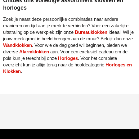
Ontdek ons volledige assortiment klokken en
horloges
Senator
Zoek je naast deze persoonlijke combinaties naar andere
Skross
manieren om tijd aan je merk te verbinden? Voor een zakelijke
uitstraling op de werkplek zijn onze
Bureauklokken
ideaal. Wil je
Sophie Muval
jouw merk groot in beeld brengen aan de muur? Bekijk dan onze
Wandklokken
. Voor wie de dag goed wil beginnen, bieden we
diverse
Stanley
Alarmklokken
aan. Voor een exclusief cadeau om de
pols kun je terecht bij onze
Horloges
. Voor het complete
overzicht kun je altijd terug naar de hoofdcategorie
Horloges en
Stilolinea
Klokken
.
STORMaxi
Swiss Peak
TACX
The One Towelling
Thule