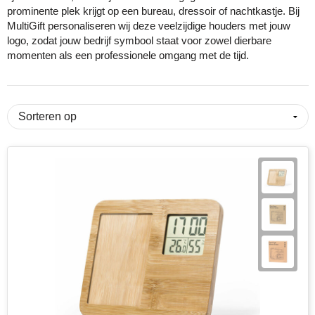
prominente plek krijgt op een bureau, dressoir of nachtkastje. Bij
MultiGift personaliseren wij deze veelzijdige houders met jouw
Cricket
Fitness
ICT en automatisering
Huis, tuin & keuken
Snoepjes
logo, zodat jouw bedrijf symbool staat voor zowel dierbare
momenten als een professionele omgang met de tijd.
Eco Bottle
Halloween
Onderwijs
Kantoorartikelen
Sticky notes en memoblokken
Elevate
Kerst
Overheid en gemeente
Kleding & badtextiel
Sublimatie artikelen
Fairtrade
Kinderen, Peuters en Baby's
Retail
Lampen & gereedschap
USB Sticks
Falcone
Lente
Sport
Mokken en glazen
Veiligheidsartikelen
Falconetti
Luxe relatiegeschenken
Toerisme en recreatie
Paraplu's
Overige artikelen
Fresh 'n Rebel
Onderwijs en opleiding
Transport en logistiek
Persoonlijke verzorging
Grundig
Pasen
Vastgoed en makelaardij
Reisbenodigdheden
HARIBO
Valentijn
Verenigingen
Schrijfwaren en pennen