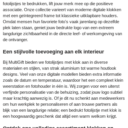
fotolijstjes te bedrukken, lift jouw merk mee op die positieve
MiniMAX
associatie. Onze collectie varieert van moderne digitale klokken
met een geïntegreerd frame tot klassieke uitklapbare houders.
Moleskine
Omdat mensen hun favoriete foto's vaak jarenlang op dezelfde
plek laten staan, geniet jouw bedrukte logo van een extreem
Nilton's
langdurige zichtbaarheid in de directe leef- of werkomgeving van
de ontvanger.
NoStress
Een stijlvolle toevoeging aan elk interieur
Ocean Bottle
Bij MultiGift bieden we fotolijstjes met klok aan in diverse
materialen en stijlen, van strak aluminium tot warme houtlook
Orrefors
designs. Veel van onze digitale modellen bieden extra informatie
zoals de datum en temperatuur, waardoor het een compleet klein
Parker pennen
weerstation en fotohouder in één is. Wij zorgen voor een uiterst
verfijnde personalisatie van de behuizing, zodat jouw logo subtiel
Peekay
maar krachtig aanwezig is. Of je dit nu schenkt aan medewerkers
om hun werkplek te personaliseren of aan trouwe partners als
Philips
blijk van een langdurige relatie; een bedrukt fotolijstje met klok is
een hoogwaardig geschenk dat altijd een warm welkom krijgt.
Retulp