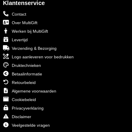
Klantenservice
Toppoint
Contact
Over MultiGift
Victorinox
Werken bij MultiGift
Vinga
Levertijd
Verzending & Bezorging
Waterman
Logo aanleveren voor bedrukken
Druktechnieken
Betaalinformatie
Retourbeleid
Algemene voorwaarden
Cookiebeleid
Privacyverklaring
Disclaimer
Veelgestelde vragen