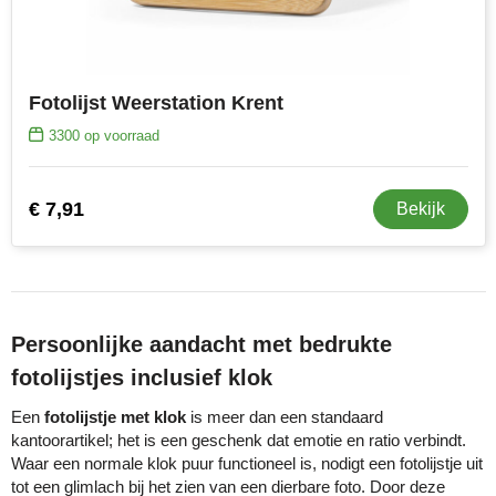
Herr Bert Antistress
Voetbal, EK en WK
Sleutelhangers & lanyards
Hydro Flask
Winter
Snoepgoed
Fotolijst Weerstation Krent
Join the pipe
Zomer
Tassen
3300
op voorraad
Kambukka
Veiligheid, auto & fiets
€ 7,91
Lipton
Vrije tijd, spellen & strand
Bekijk
MagLite
Marksman
Persoonlijke aandacht met bedrukte
Marvin's
fotolijstjes inclusief klok
Mentos
Een
fotolijstje met klok
is meer dan een standaard
kantoorartikel; het is een geschenk dat emotie en ratio verbindt.
Waar een normale klok puur functioneel is, nodigt een fotolijstje uit
Mepal
tot een glimlach bij het zien van een dierbare foto. Door deze