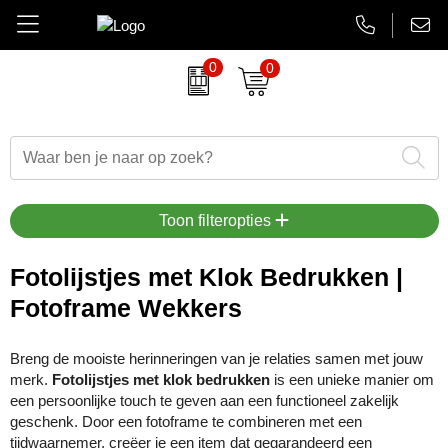
0
0
Amuse
Brievenbus relatiegeschenken
Autobedrijven
Thermosbekers
Aanbiedingen Final Sale
AsiaLink maatwerk
Belkin
Dag van de Zorg
Banken en financieel
Flessen
Aanstekers bedrukken
EHBO sets
BrandCharger
Duurzame relatiegeschenken
Beauty en wellness
Glaswerk
Antistress artikelen
Gadgets
Toon filteropties
CamelBak
Eindejaarsgeschenken
Bouw
Memoblokken en Notitieboeken
Bidons & drinkflessen
Koptelefoons & speakers
Fotolijstjes met Klok Bedrukken |
Fotoframe Wekkers
Case Logic
Eten en drinken
Energiesector
Schrijfwaren
Computer accessoires
Lanyards & keycords
Charles Dickens
Fairtrade artikelen
Festivals, beurzen en evenementen
Tassen en Reisaccessoires
Gadgets & USB
Opladers
Breng de mooiste herinneringen van je relaties samen met jouw
merk.
Fotolijstjes met klok bedrukken
is een unieke manier om
Circulware
Feestartikelen
Gezondheidszorg
Overige relatiegeschenken
Goedkope regenponcho's
Papieren tassen
een persoonlijke touch te geven aan een functioneel zakelijk
geschenk. Door een fotoframe te combineren met een
Contigo
Festival artikelen
Horeca
Horloges & klokken
Powerbanks
tijdwaarnemer, creëer je een item dat gegarandeerd een