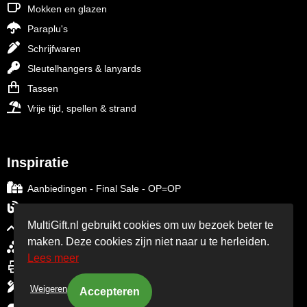
Mokken en glazen
Paraplu's
Schrijfwaren
Sleutelhangers & lanyards
Tassen
Vrije tijd, spellen & strand
Inspiratie
Aanbiedingen - Final Sale - OP=OP
Blog over relatiegeschenken
MultiGift.nl gebruikt cookies om uw bezoek beter te
Trends in relatiegeschenken
maken. Deze cookies zijn niet naar u te herleiden.
Relatiegeschenken per thema
Lees meer
Relatiegeschenken per branche
Custom made relatiegeschenken
Weigeren