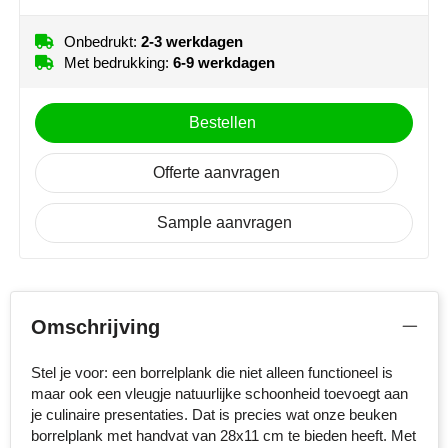
MiniMAX
Onbedrukt:
2-3 werkdagen
Moleskine
Met bedrukking:
6-9 werkdagen
Nilton's
Bestellen
NoStress
Offerte aanvragen
Ocean Bottle
Sample aanvragen
Orrefors
Parker pennen
Omschrijving
Peekay
Stel je voor: een borrelplank die niet alleen functioneel is
Philips
maar ook een vleugje natuurlijke schoonheid toevoegt aan
je culinaire presentaties. Dat is precies wat onze beuken
Retulp
borrelplank met handvat van 28x11 cm te bieden heeft. Met