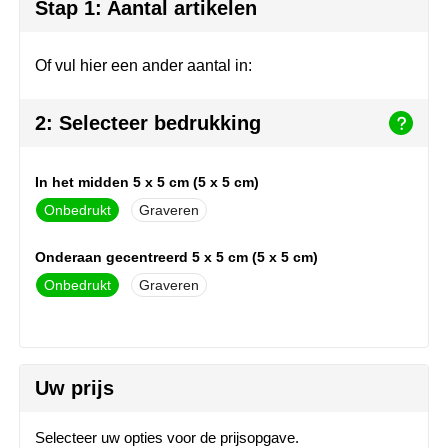
Herr Bert Antistress
Voetbal, EK en WK
Sleutelhangers & lanyards
Stap 1: Aantal artikelen
Hydro Flask
Winter
Snoepgoed
Of vul hier een ander aantal in:
Join the pipe
Zomer
Tassen
2: Selecteer bedrukking
Kambukka
Veiligheid, auto & fiets
In het midden 5 x 5 cm (5 x 5 cm)
Lipton
Vrije tijd, spellen & strand
Onbedrukt
Graveren
MagLite
Onderaan gecentreerd 5 x 5 cm (5 x 5 cm)
Marksman
Onbedrukt
Graveren
Marvin's
Mentos
Uw prijs
Mepal
Selecteer uw opties voor de prijsopgave.