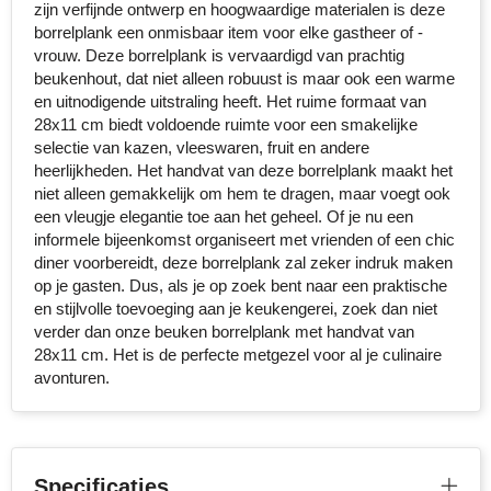
zijn verfijnde ontwerp en hoogwaardige materialen is deze
Senator
borrelplank een onmisbaar item voor elke gastheer of -
vrouw. Deze borrelplank is vervaardigd van prachtig
beukenhout, dat niet alleen robuust is maar ook een warme
Skross
en uitnodigende uitstraling heeft. Het ruime formaat van
28x11 cm biedt voldoende ruimte voor een smakelijke
Sophie Muval
selectie van kazen, vleeswaren, fruit en andere
heerlijkheden. Het handvat van deze borrelplank maakt het
Stanley
niet alleen gemakkelijk om hem te dragen, maar voegt ook
een vleugje elegantie toe aan het geheel. Of je nu een
Stilolinea
informele bijeenkomst organiseert met vrienden of een chic
diner voorbereidt, deze borrelplank zal zeker indruk maken
STORMaxi
op je gasten. Dus, als je op zoek bent naar een praktische
en stijlvolle toevoeging aan je keukengerei, zoek dan niet
verder dan onze beuken borrelplank met handvat van
Swiss Peak
28x11 cm. Het is de perfecte metgezel voor al je culinaire
avonturen.
TACX
The One Towelling
Specificaties
Thule