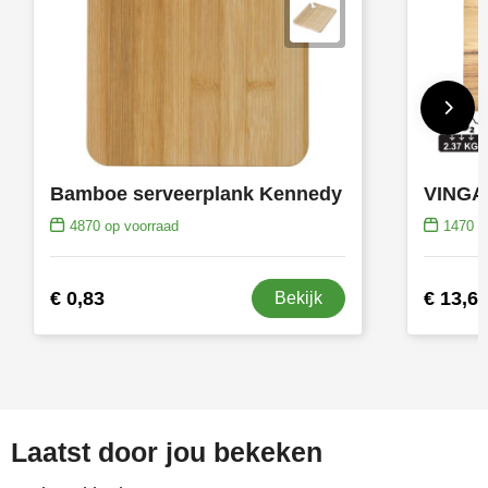
Bamboe serveerplank Kennedy
4870
op voorraad
1470
op
€ 0,83
€ 13,6
Bekijk
Laatst door jou bekeken