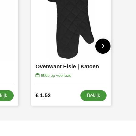
Ovenwant Elsie | Katoen
9805
op voorraad
€ 1,52
kijk
Bekijk