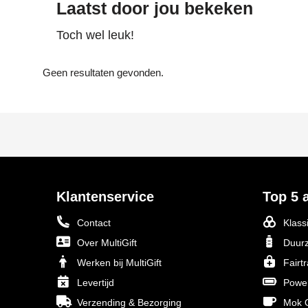
Laatst door jou bekeken
Toch wel leuk!
Geen resultaten gevonden.
Klantenservice
Top 5 a
Contact
Klass
Over MultiGift
Duurz
Werken bij MultiGift
Fairt
Levertijd
Powe
Verzending & Bezorging
Mok O