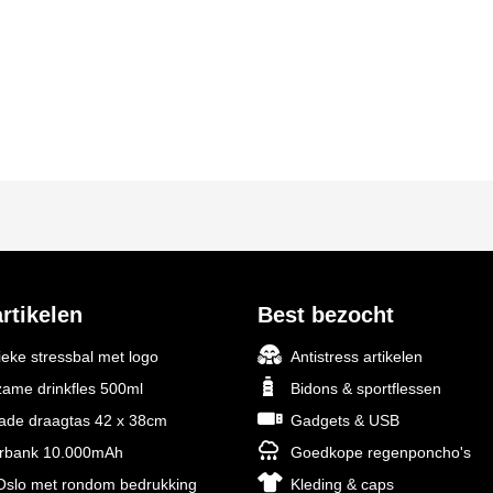
rtikelen
Best bezocht
ieke stressbal met logo
Antistress artikelen
ame drinkfles 500ml
Bidons & sportflessen
rade draagtas 42 x 38cm
Gadgets & USB
rbank 10.000mAh
Goedkope regenponcho's
slo met rondom bedrukking
Kleding & caps