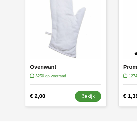
Ovenwant
Prom
3250
op voorraad
127
€ 2,00
€ 1,3
Bekijk