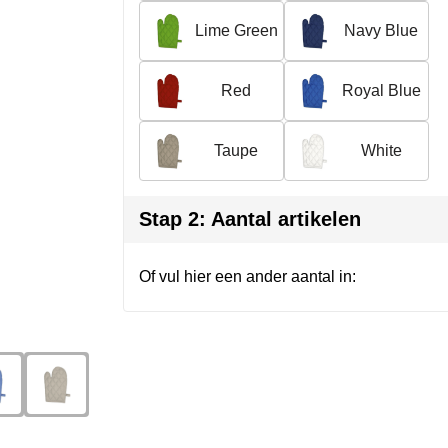
Lime Green
Navy Blue
Red
Royal Blue
Taupe
White
Stap 2: Aantal artikelen
Of vul hier een ander aantal in: