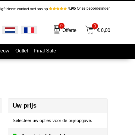
4.9/5
Onze beoordelingen
ig?
Neem contact met ons op.
0
0
€ 0,00
Offerte
ieuw
Outlet
Final Sale
Uw prijs
Selecteer uw opties voor de prijsopgave.