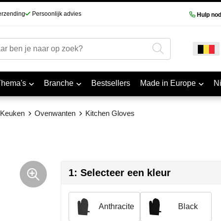
erzending
Persoonlijk advies
Hulp nod
Thema's
Branche
Bestsellers
Made in Europe
N
n Keuken
Ovenwanten
Kitchen Gloves
1: Selecteer een kleur
Anthracite
Black