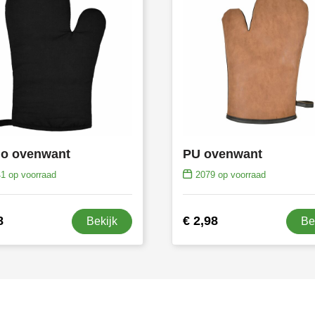
o ovenwant
PU ovenwant
41
op voorraad
2079
op voorraad
8
€ 2,98
Bekijk
Be