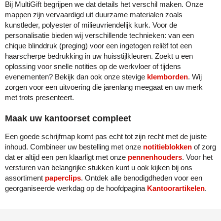
Bij MultiGift begrijpen we dat details het verschil maken. Onze
mappen zijn vervaardigd uit duurzame materialen zoals
kunstleder, polyester of milieuvriendelijk kurk. Voor de
personalisatie bieden wij verschillende technieken: van een
chique blinddruk (preging) voor een ingetogen reliëf tot een
haarscherpe bedrukking in uw huisstijlkleuren. Zoekt u een
oplossing voor snelle notities op de werkvloer of tijdens
evenementen? Bekijk dan ook onze stevige
klemborden
. Wij
zorgen voor een uitvoering die jarenlang meegaat en uw merk
met trots presenteert.
Maak uw kantoorset compleet
Een goede schrijfmap komt pas echt tot zijn recht met de juiste
inhoud. Combineer uw bestelling met onze
notitieblokken
of zorg
dat er altijd een pen klaarligt met onze
pennenhouders
. Voor het
versturen van belangrijke stukken kunt u ook kijken bij ons
assortiment
paperclips
. Ontdek alle benodigdheden voor een
georganiseerde werkdag op de hoofdpagina
Kantoorartikelen
.