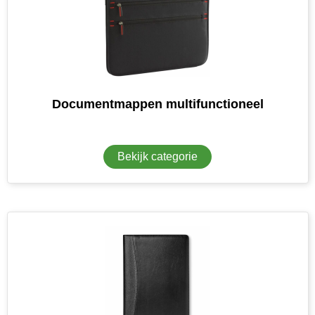
MiniMAX
Moleskine
Nilton's
Documentmappen multifunctioneel
NoStress
Ocean Bottle
Bekijk categorie
Orrefors
Parker pennen
Peekay
Philips
Retulp