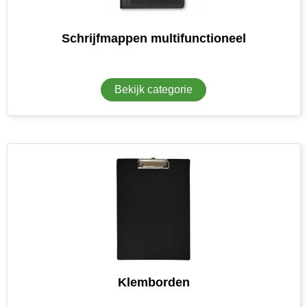
Senator
Schrijfmappen multifunctioneel
Skross
Sophie Muval
Bekijk categorie
Stanley
Stilolinea
STORMaxi
Swiss Peak
TACX
The One Towelling
Klemborden
Thule