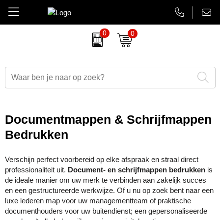
0
0
Amuse
Brievenbus relatiegeschenken
Autobedrijven
Thermosbekers
Aanbiedingen Final Sale
AsiaLink maatwerk
Belkin
Dag van de Zorg
Banken en financieel
Flessen
Aanstekers bedrukken
EHBO sets
BrandCharger
Duurzame relatiegeschenken
Beauty en wellness
Glaswerk
Antistress artikelen
Gadgets
Documentmappen & Schrijfmappen
CamelBak
Eindejaarsgeschenken
Bouw
Memoblokken en Notitieboeken
Bidons & drinkflessen
Koptelefoons & speakers
Bedrukken
Case Logic
Eten en drinken
Energiesector
Schrijfwaren
Computer accessoires
Lanyards & keycords
Verschijn perfect voorbereid op elke afspraak en straal direct
professionaliteit uit.
Document- en schrijfmappen bedrukken
is
Charles Dickens
Fairtrade artikelen
Festivals, beurzen en evenementen
Tassen en Reisaccessoires
Gadgets & USB
Opladers
de ideale manier om uw merk te verbinden aan zakelijk succes
en een gestructureerde werkwijze. Of u nu op zoek bent naar een
Circulware
Feestartikelen
Gezondheidszorg
Overige relatiegeschenken
Goedkope regenponcho's
Papieren tassen
luxe lederen map voor uw managementteam of praktische
documenthouders voor uw buitendienst; een gepersonaliseerde
Contigo
Festival artikelen
Horeca
Horloges & klokken
Powerbanks