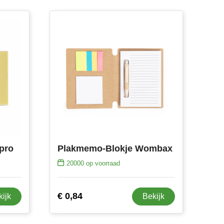
pro
Plakmemo-Blokje Wombax
20000
op voorraad
€ 0,84
kijk
Bekijk