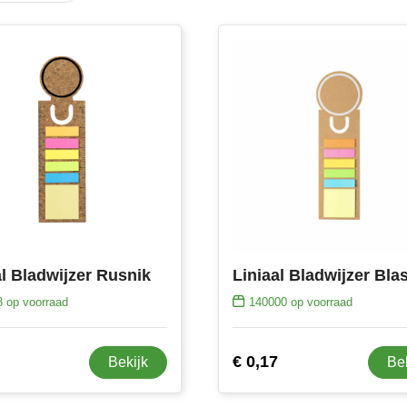
al Bladwijzer Rusnik
Liniaal Bladwijzer Bla
3
op voorraad
140000
op voorraad
€ 0,17
Bekijk
Be