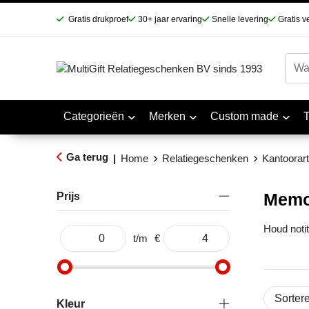
Gratis drukproef
30+ jaar ervaring
Snelle levering
Gratis v
Categorieën
Merken
Custom made
Ga terug
|
Home
Relatiegeschenken
Kantoorart
Memo
Prijs
Houd noti
t/m
€
Kleur