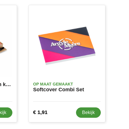
STIBOX - Memoset van karton
OP MAAT GEMAAKT
Softcover Combi Set
€ 1,91
kijk
Bekijk