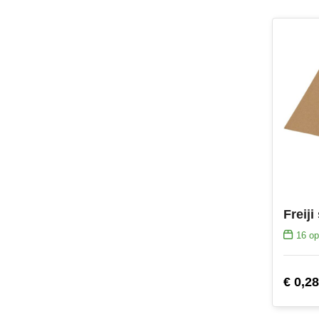
Freiji
16
op
€ 0,28