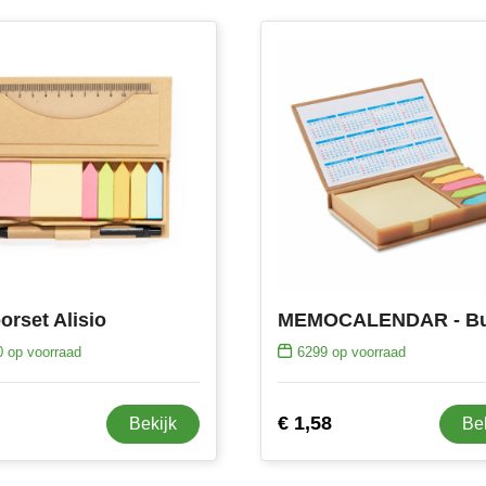
orset Alisio
0
op voorraad
6299
op voorraad
€ 1,58
Bekijk
Be