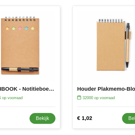
MULTIBOOK - Notitieboekje met balpen
6
op voorraad
32000
op voorraad
€ 1,02
Bekijk
Be