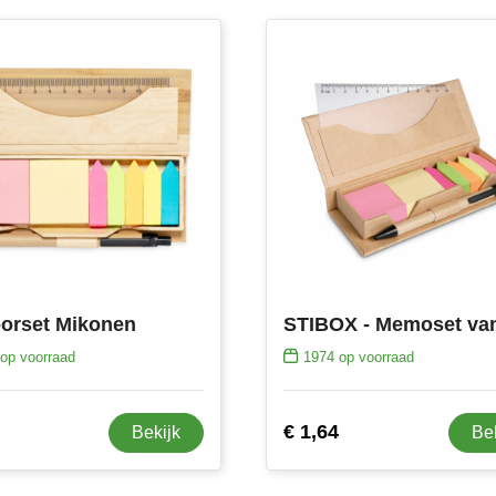
orset Mikonen
op voorraad
1974
op voorraad
€ 1,64
Bekijk
Be