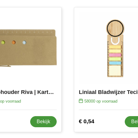
Memohouder Riva | Karton | Met liniaal
Liniaal Bladwijzer Tec
op voorraad
58000
op voorraad
€ 0,54
Bekijk
Be