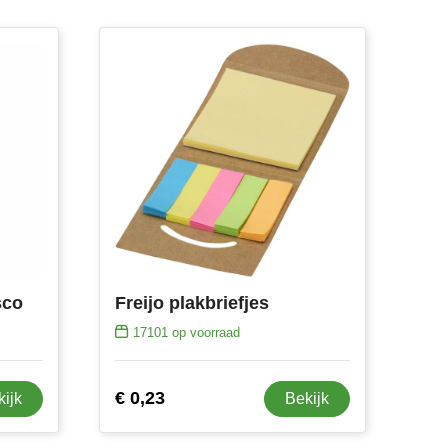
sco
Freijo plakbriefjes
17101
op voorraad
€ 0,23
kijk
Bekijk