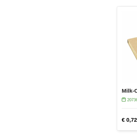
2073
€ 0,72