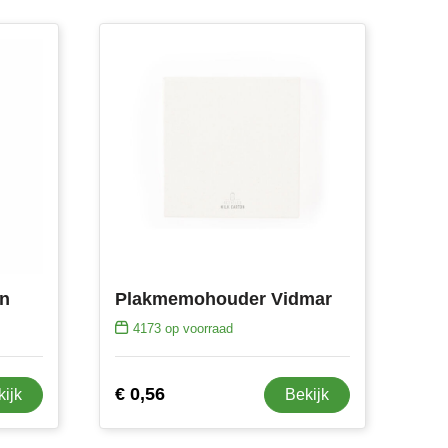
in
Plakmemohouder Vidmar
4173
op voorraad
€ 0,56
kijk
Bekijk