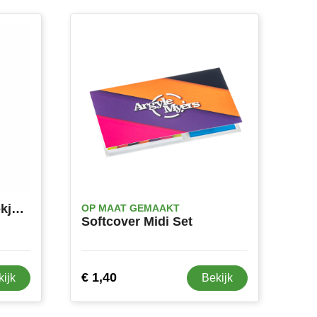
Houder Plakmemo-Blokje Phesux
OP MAAT GEMAAKT
Softcover Midi Set
€ 1,40
kijk
Bekijk