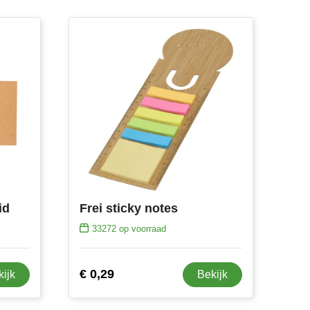
id
Frei sticky notes
33272
op voorraad
€ 0,29
kijk
Bekijk