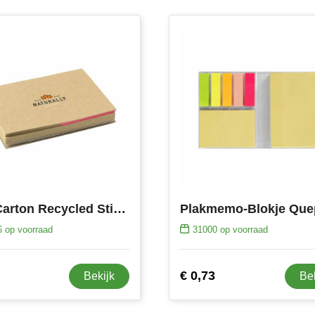
Milk-Carton Recycled StickyMemo memoboekje
Plakmemo-Blokje Que
6
op voorraad
31000
op voorraad
€ 0,73
Bekijk
Be