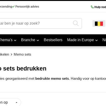
erzending
Persoonlijk advies
Hulp nod
Thema's
Branche
Bestsellers
Made in Europe
N
ikelen
Memo sets
 sets bedrukken
ties georganiseerd met
bedrukte memo sets
. Handig voor op kantoor