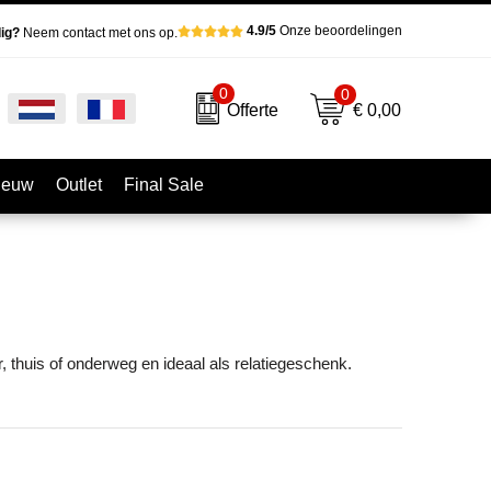
4.9/5
Onze beoordelingen
ig?
Neem contact met ons op.
0
0
€ 0,00
Offerte
ieuw
Outlet
Final Sale
, thuis of onderweg en ideaal als relatiegeschenk.