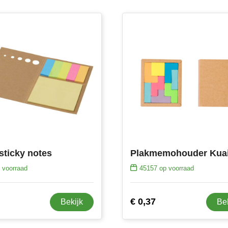
 sticky notes
Plakmemohouder Kua
 voorraad
45157
op voorraad
€ 0,37
Bekijk
Be