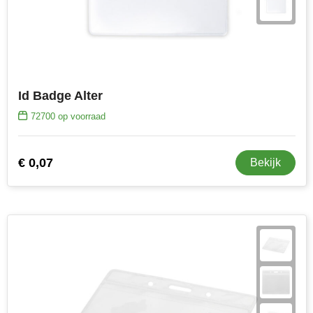
Toppoint
Victorinox
Vinga
Id Badge Alter
72700
op voorraad
Waterman
€ 0,07
Bekijk