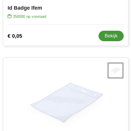
MiniMAX
Id Badge Ifem
350000
op voorraad
Moleskine
Nilton's
€ 0,05
Bekijk
NoStress
Ocean Bottle
Orrefors
Parker pennen
Peekay
Philips
Retulp