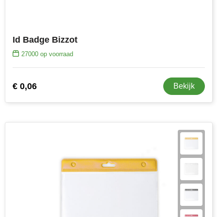
Senator
Skross
Id Badge Bizzot
27000
op voorraad
Sophie Muval
Stanley
€ 0,06
Bekijk
Stilolinea
STORMaxi
Swiss Peak
TACX
The One Towelling
Thule