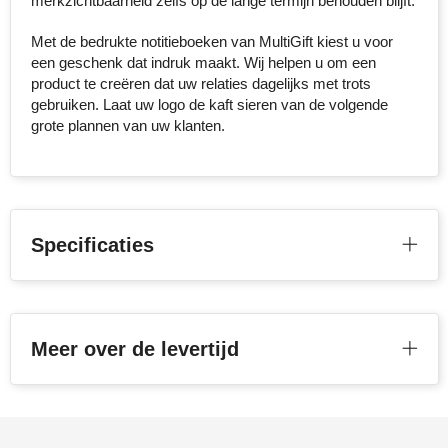
merkzichtbaarheid zelfs op de lange termijn behouden blijft.
Toppoint
Met de bedrukte notitieboeken van MultiGift kiest u voor
een geschenk dat indruk maakt. Wij helpen u om een
product te creëren dat uw relaties dagelijks met trots
Victorinox
gebruiken. Laat uw logo de kaft sieren van de volgende
grote plannen van uw klanten.
Vinga
Waterman
Specificaties
Meer over de levertijd