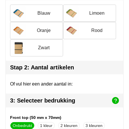
Herr Bert Antistress
Voetbal, EK en WK
Sleutelhangers & lanyards
Blauw
Limoen
Hydro Flask
Winter
Snoepgoed
Join the pipe
Zomer
Tassen
Oranje
Rood
Kambukka
Veiligheid, auto & fiets
Zwart
Lipton
Vrije tijd, spellen & strand
Stap 2: Aantal artikelen
MagLite
Marksman
Of vul hier een ander aantal in:
Marvin's
3: Selecteer bedrukking
Mentos
Front top (50 mm x 70mm)
Mepal
Onbedrukt
1
2
3