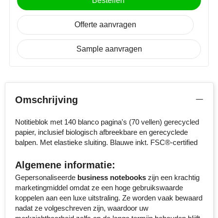
Bestellen
Senator
Offerte aanvragen
Skross
Sample aanvragen
Sophie Muval
Stanley
Omschrijving
Stilolinea
Notitieblok met 140 blanco pagina's (70 vellen) gerecycled
STORMaxi
papier, inclusief biologisch afbreekbare en gerecyclede
balpen. Met elastieke sluiting. Blauwe inkt. FSC®-certified
Swiss Peak
Algemene informatie:
TACX
Gepersonaliseerde
business notebooks
zijn een krachtig
marketingmiddel omdat ze een hoge gebruikswaarde
The One Towelling
koppelen aan een luxe uitstraling. Ze worden vaak bewaard
nadat ze volgeschreven zijn, waardoor uw
Thule