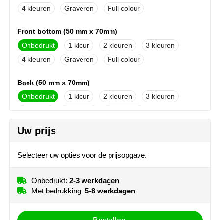
MiniMAX
4
Graveren
Full colour
Moleskine
Front bottom (50 mm x 70mm)
Onbedrukt
1
2
3
Nilton's
4
Graveren
Full colour
NoStress
Back (50 mm x 70mm)
Onbedrukt
1
2
3
Ocean Bottle
4
Graveren
Full colour
Orrefors
Uw prijs
Barrel right handed (7 mm x 60mm)
Parker pennen
Onbedrukt
1
2
3
Selecteer uw opties voor de prijsopgave.
4
Peekay
Onbedrukt:
2-3 werkdagen
First page (50 mm x 70mm)
Philips
Met bedrukking:
5-8 werkdagen
Onbedrukt
1
2
3
Retulp
4