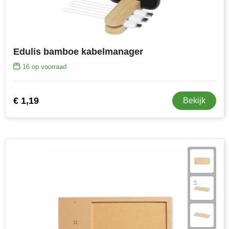
Toppoint
Victorinox
Edulis bamboe kabelmanager
16
op voorraad
Vinga
Waterman
€ 1,19
Bekijk