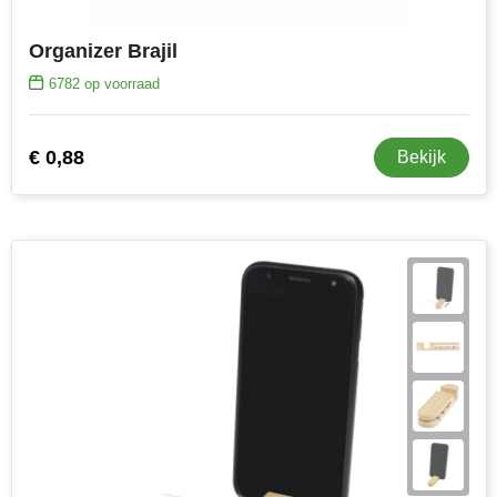
Senator
Organizer Brajil
Skross
6782
op voorraad
Sophie Muval
€ 0,88
Bekijk
Stanley
Stilolinea
STORMaxi
Swiss Peak
TACX
The One Towelling
Thule