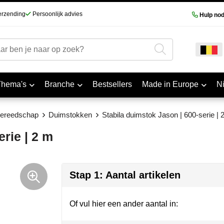
erzending
Persoonlijk advies
Hulp nod
Thema's
Branche
Bestsellers
Made in Europe
N
ereedschap
Duimstokken
Stabila duimstok Jason | 600-serie | 
rie | 2 m
Stap 1: Aantal artikelen
Of vul hier een ander aantal in: