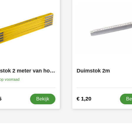
Duimstok 2 meter van hout geijkt volgens EG ijknorm klasse 11
Duimstok 2m
op voorraad
5
€ 1,20
Bekijk
Be