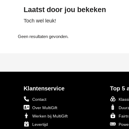
Laatst door jou bekeken
Toch wel leuk!
Geen resultaten gevonden.
Klantenservice
Top 5 a
Contact
Klass
Over MultiGift
Duurz
Werken bij MultiGift
Fairt
Levertijd
Powe