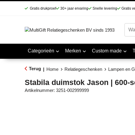
Gratis drukproef
30+ jaar ervaring
Snelle levering
Gratis v
Categorieën
Merken
Custom made
Terug
|
Home
Relatiegeschenken
Lampen en G
Stabila duimstok Jason | 600-se
Artikelnummer:
3251-002999999