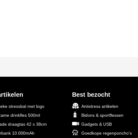
rtikelen
Best bezocht
ieke stressbal met logo
Antistress artikelen
ame drinkfles 500ml
Bidons & sportflessen
rade draagtas 42 x 38cm
Gadgets & USB
rbank 10.000mAh
Goedkope regenponcho's