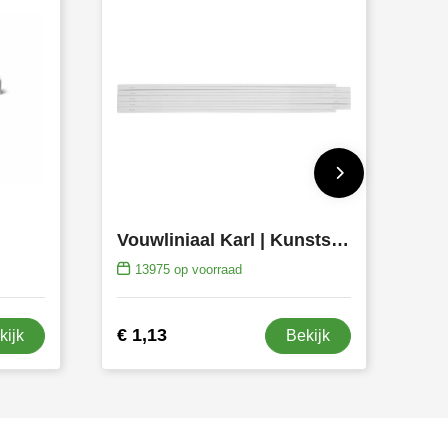
Vouwliniaal Karl | Kunststof | 2 meter
13975
op voorraad
€ 1,13
kijk
Bekijk