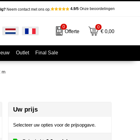
4.9/5
Onze beoordelingen
ig?
Neem contact met ons op.
0
0
€ 0,00
Offerte
ieuw
Outlet
Final Sale
2 m
Uw prijs
Selecteer uw opties voor de prijsopgave.