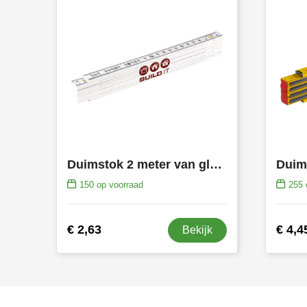
Duimstok 2 meter van glasfiber geijkt volgens EG ijknorm klasse 11
150
op voorraad
255
€ 2,63
€ 4,4
Bekijk