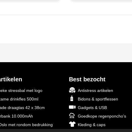
rtikelen
Best bezocht
ieke stressbal met logo
Antistress artikelen
ame drinkfles 500ml
Bidons & sportflessen
rade draagtas 42 x 38cm
Gadgets & USB
rbank 10.000mAh
Goedkope regenponcho's
slo met rondom bedrukking
Kleding & caps