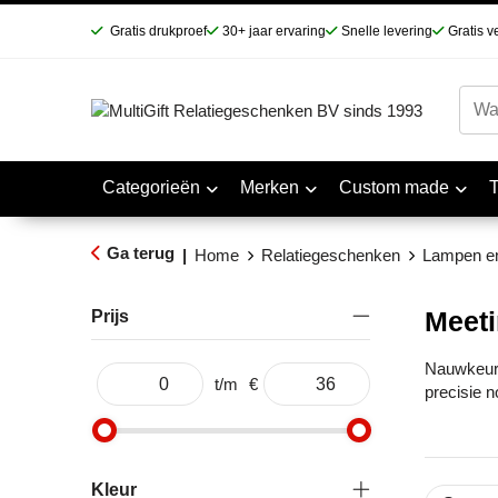
Gratis drukproef
30+ jaar ervaring
Snelle levering
Gratis v
Categorieën
Merken
Custom made
Ga terug
|
Home
Relatiegeschenken
Lampen e
Meet
Prijs
Nauwkeur
t/m
€
precisie n
Kleur