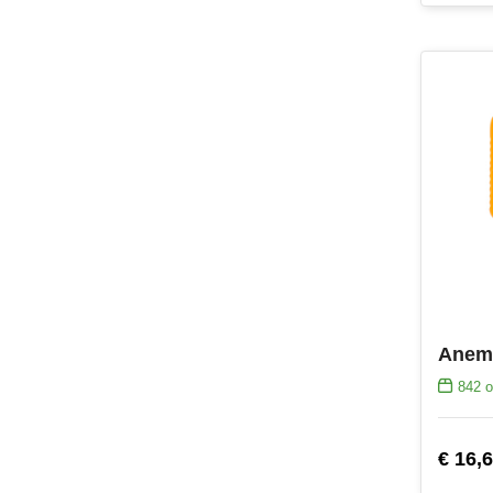
Anemo
842
o
€ 16,