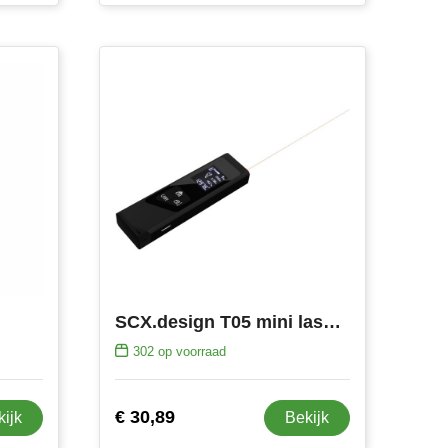
SCX.design T05 mini lasertelemeter
302
op voorraad
€ 30,89
kijk
Bekijk