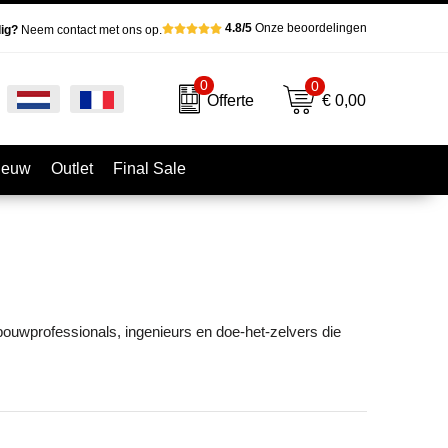
4.8/5
Onze beoordelingen
ig?
Neem contact met ons op.
0
0
€ 0,00
Offerte
ieuw
Outlet
Final Sale
 bouwprofessionals, ingenieurs en doe-het-zelvers die