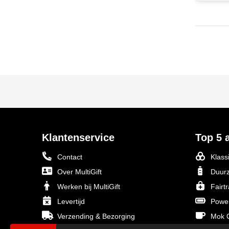
Klantenservice
Top 5 a
Contact
Klass
Over MultiGift
Duurz
Werken bij MultiGift
Fairt
Levertijd
Powe
Verzending & Bezorging
Mok O