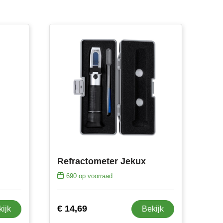
Refractometer Jekux
690
op voorraad
€ 14,69
kijk
Bekijk