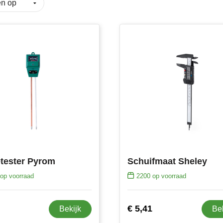
tester Pyrom
Schuifmaat Sheley
op voorraad
2200
op voorraad
€ 5,41
Bekijk
Be