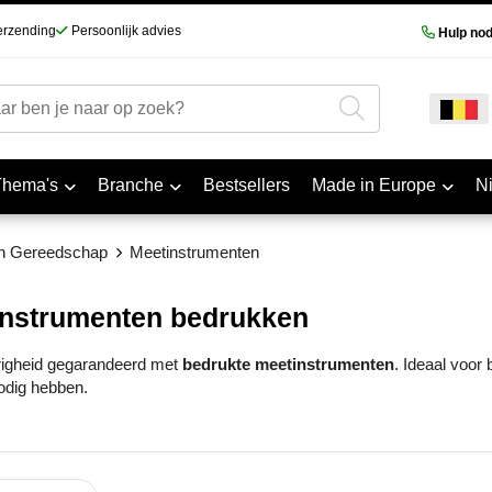
erzending
Persoonlijk advies
Hulp nod
Thema's
Branche
Bestsellers
Made in Europe
N
n Gereedschap
Meetinstrumenten
instrumenten bedrukken
igheid gegarandeerd met
bedrukte meetinstrumenten
. Ideaal voor
odig hebben.