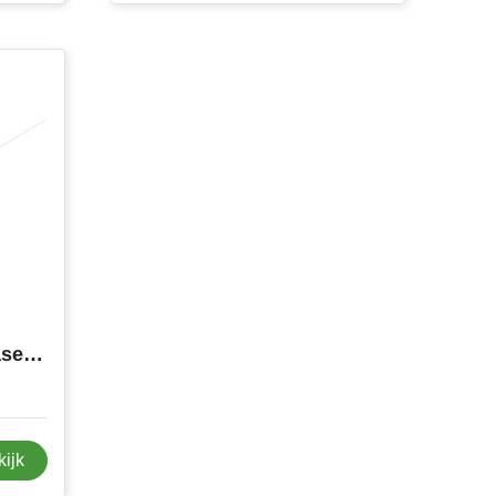
Scxdesign T05 Mini Lasertelemeter
kijk