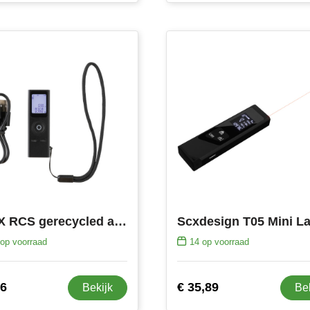
Gear X RCS gerecycled aluminium 30 meter laserafstandsmeter
op voorraad
14
op voorraad
16
€ 35,89
Bekijk
Be