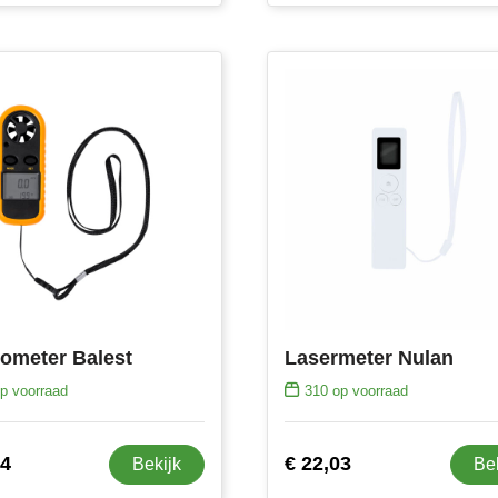
meter Balest
Lasermeter Nulan
p voorraad
310
op voorraad
64
€ 22,03
Bekijk
Be