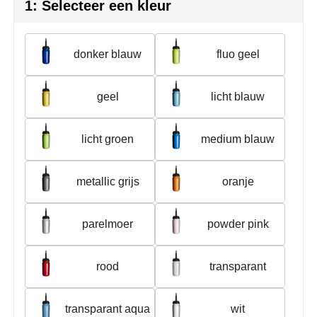
Herr Bert Antistress
Voetbal, EK en WK
Sleutelhangers & lanyards
1: Selecteer een kleur
Hydro Flask
Winter
Snoepgoed
donker blauw
fluo geel
Join the pipe
Zomer
Tassen
geel
licht blauw
Kambukka
Veiligheid, auto & fiets
Lipton
Vrije tijd, spellen & strand
licht groen
medium blauw
MagLite
metallic grijs
oranje
Marksman
parelmoer
powder pink
Marvin's
Mentos
rood
transparant
Mepal
transparant aqua
wit