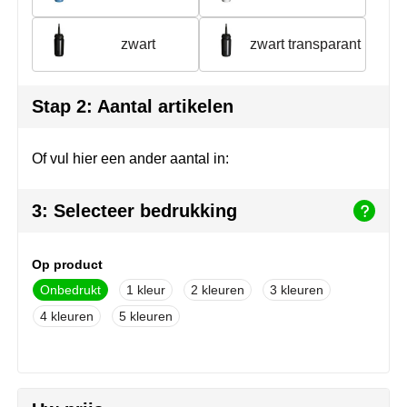
MiniMAX
zwart
zwart transparant
Moleskine
Nilton's
Stap 2: Aantal artikelen
NoStress
Of vul hier een ander aantal in:
Ocean Bottle
3: Selecteer bedrukking
Orrefors
Op product
Parker pennen
Onbedrukt
1
2
3
Peekay
4
5
Philips
Retulp