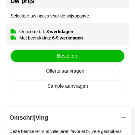
Uw prijs
Senator
Selecteer uw opties voor de prijsopgave.
Skross
Onbedrukt:
1-3 werkdagen
Sophie Muval
Met bedrukking:
6-9 werkdagen
Stanley
Bestellen
Stilolinea
Offerte aanvragen
STORMaxi
Sample aanvragen
Swiss Peak
TACX
Omschrijving
The One Towelling
Deze bestseller is al vele jaren favoriet bij vele gebruikers
Thule