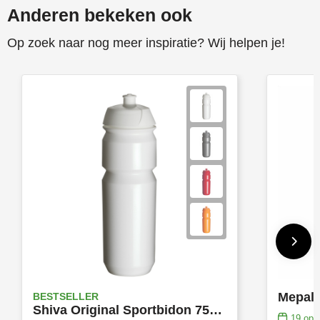
Anderen bekeken ook
Op zoek naar nog meer inspiratie? Wij helpen je!
BESTSELLER
Shiva Original Sportbidon 750ml - Made in Europe
19
op v