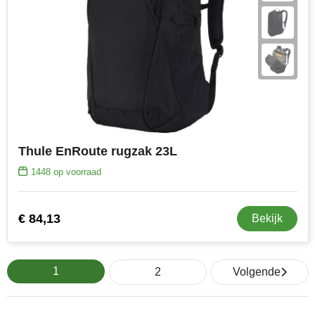
Thule EnRoute rugzak 23L
1448
op voorraad
€ 84,13
Bekijk
1
2
Volgende