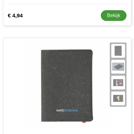
Toppoint
€ 4,94
Bekijk
Victorinox
Vinga
Waterman