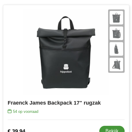
MiniMAX
Moleskine
Nilton's
NoStress
Ocean Bottle
Orrefors
Parker pennen
Peekay
Fraenck James Backpack 17" rugzak
54
op voorraad
Philips
Retulp
€ 39,94
Bekijk