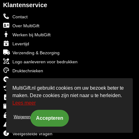
Klantenservice
Contact
Over MultiGift
Werken bij MultiGift
Levertijd
Verzending & Bezorging
Logo aanleveren voor bedrukken
Druktechnieken
Betaalinformatie
MultiGift.nl gebruikt cookies om uw bezoek beter te
Retourbeleid
maken. Deze cookies zijn niet naar u te herleiden.
Algemene voorwaarden
Lees meer
Cookiebeleid
Privacyverklaring
Weigeren
Disclaimer
Veelgestelde vragen