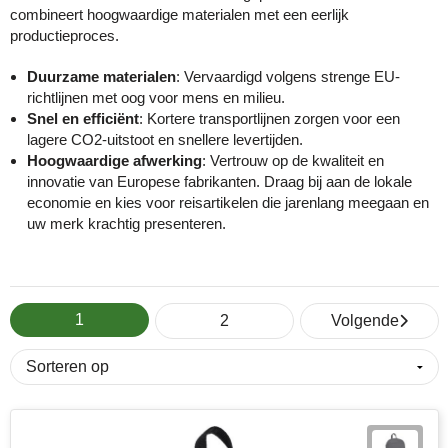
combineert hoogwaardige materialen met een eerlijk
productieproces.
Cricket
Fitness
ICT en automatisering
Huis, tuin & keuken
Snoepjes
Duurzame materialen
: Vervaardigd volgens strenge EU-
Eco Bottle
Halloween
Onderwijs
Kantoorartikelen
Sticky notes en memoblokken
richtlijnen met oog voor mens en milieu.
Snel en efficiënt
: Kortere transportlijnen zorgen voor een
Elevate
Kerst
Overheid en gemeente
Kleding & badtextiel
Sublimatie artikelen
lagere CO2-uitstoot en snellere levertijden.
Hoogwaardige afwerking
: Vertrouw op de kwaliteit en
Fairtrade
Kinderen, Peuters en Baby's
Retail
Lampen & gereedschap
USB Sticks
innovatie van Europese fabrikanten. Draag bij aan de lokale
economie en kies voor reisartikelen die jarenlang meegaan en
Falcone
Lente
Sport
Mokken en glazen
Veiligheidsartikelen
uw merk krachtig presenteren.
Falconetti
Luxe relatiegeschenken
Toerisme en recreatie
Paraplu's
Overige artikelen
Fresh 'n Rebel
Onderwijs en opleiding
Transport en logistiek
Persoonlijke verzorging
1
2
Volgende
Grundig
Pasen
Vastgoed en makelaardij
Reisbenodigdheden
HARIBO
Valentijn
Verenigingen
Schrijfwaren en pennen