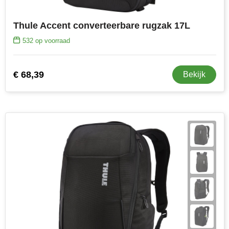
Thule Accent converteerbare rugzak 17L
532
op voorraad
€ 68,39
Bekijk