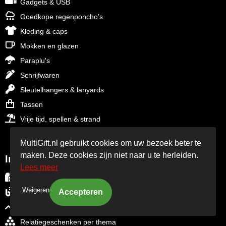
Gadgets & USB
Goedkope regenponcho's
Kleding & caps
Mokken en glazen
Paraplu's
Schrijfwaren
Sleutelhangers & lanyards
Tassen
Vrije tijd, spellen & strand
MultiGift.nl gebruikt cookies om uw bezoek beter te
maken. Deze cookies zijn niet naar u te herleiden.
Inspiratie
Lees meer
Aanbiedingen - Final Sale - OP=OP
Weigeren
Blog over relatiegeschenken
Trends in relatiegeschenken
Relatiegeschenken per thema