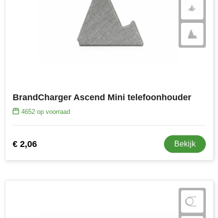
Toppoint
Victorinox
Vinga
Waterman
BrandCharger Ascend Mini telefoonhouder
4652
op voorraad
€ 2,06
Bekijk