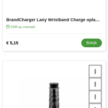
BrandCharger Lany Wristband Charge oplaadkabel
5349
op voorraad
€ 5,15
Bekijk