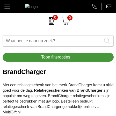
0
0
Amuse
Brievenbus relatiegeschenken
Autobedrijven
Thermosbekers
Aanbiedingen Final Sale
AsiaLink maatwerk
Belkin
Dag van de Zorg
Banken en financieel
Flessen
Aanstekers bedrukken
EHBO sets
BrandCharger
Duurzame relatiegeschenken
Beauty en wellness
Glaswerk
Antistress artikelen
Gadgets
Toon filteropties
CamelBak
Eindejaarsgeschenken
Bouw
Memoblokken en Notitieboeken
Bidons & drinkflessen
Koptelefoons & speakers
BrandCharger
Case Logic
Eten en drinken
Energiesector
Schrijfwaren
Computer accessoires
Lanyards & keycords
Met een relatiegeschenk van het merk BrandCharger komt u altijd
goed voor de dag.
Charles Dickens
Fairtrade artikelen
Festivals, beurzen en evenementen
Tassen en Reisaccessoires
Gadgets & USB
Opladers
Relatiegeschenken van BrandCharger
zijn
populair om weg te geven. BrandCharger relatiegeschenken zijn
perfect te bedrukken met uw logo. Bestel een bedrukt
Circulware
Feestartikelen
Gezondheidszorg
Overige relatiegeschenken
Goedkope regenponcho's
Papieren tassen
relatiegeschenk van BrandCharger gemakkelijk online via
MultiGift.nl.
Contigo
Festival artikelen
Horeca
Horloges & klokken
Powerbanks