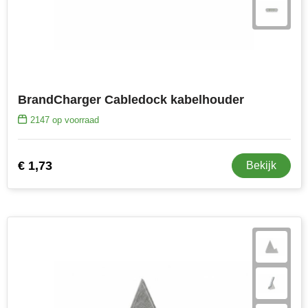
Senator
Skross
Sophie Muval
BrandCharger Cabledock kabelhouder
Stanley
2147
op voorraad
Stilolinea
€ 1,73
Bekijk
STORMaxi
Swiss Peak
TACX
The One Towelling
Thule