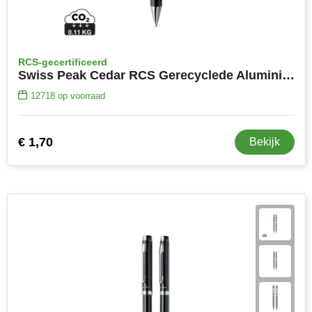
MiniMAX
Moleskine
RCS-gecertificeerd
Swiss Peak Cedar RCS Gerecyclede Aluminium Pen
Nilton's
12718
op voorraad
NoStress
Ocean Bottle
€ 1,70
Bekijk
Orrefors
Parker pennen
Peekay
Philips
Retulp