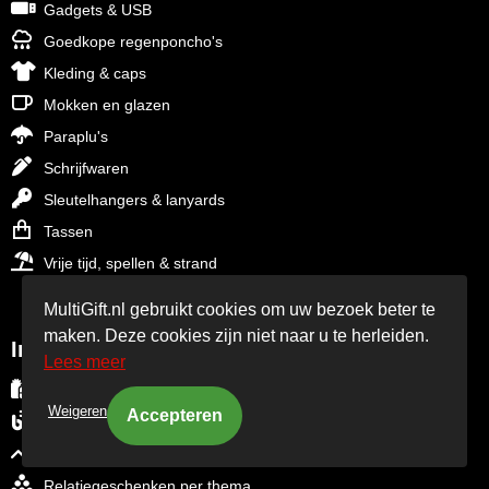
Gadgets & USB
Goedkope regenponcho's
Kleding & caps
Mokken en glazen
Paraplu's
Schrijfwaren
Sleutelhangers & lanyards
Tassen
Vrije tijd, spellen & strand
MultiGift.nl gebruikt cookies om uw bezoek beter te
maken. Deze cookies zijn niet naar u te herleiden.
Inspiratie
Lees meer
Aanbiedingen - Final Sale - OP=OP
Weigeren
Blog over relatiegeschenken
Trends in relatiegeschenken
Relatiegeschenken per thema