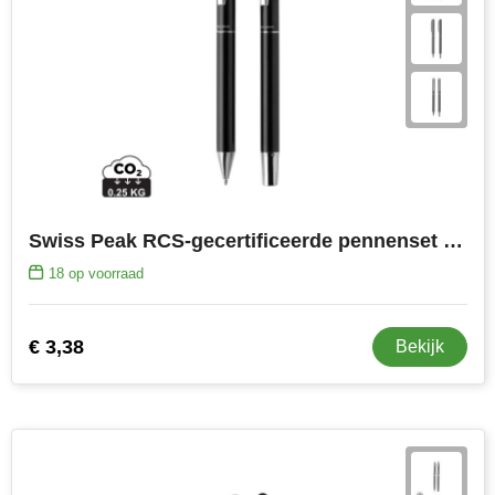
Toppoint
Victorinox
Vinga
Waterman
Swiss Peak RCS-gecertificeerde pennenset van re-aluminium
18
op voorraad
€ 3,38
Bekijk