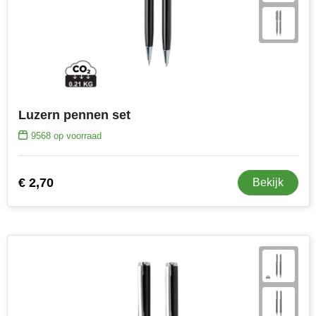
Senator
Skross
Sophie Muval
Luzern pennen set
Stanley
9568
op voorraad
Stilolinea
€ 2,70
STORMaxi
Bekijk
Swiss Peak
TACX
The One Towelling
Thule