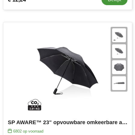
SP AWARE™ 23" opvouwbare omkeerbare auto open/close paraplu
6802
op voorraad