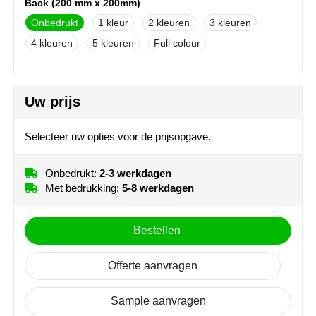
Back (200 mm x 200mm)
MiniMAX
Onbedrukt
1
2
3
4
5
Full colour
Moleskine
Nilton's
Uw prijs
NoStress
Selecteer uw opties voor de prijsopgave.
Ocean Bottle
Onbedrukt:
2-3 werkdagen
Orrefors
Met bedrukking:
5-8 werkdagen
Parker pennen
Bestellen
Peekay
Offerte aanvragen
Philips
Sample aanvragen
Retulp