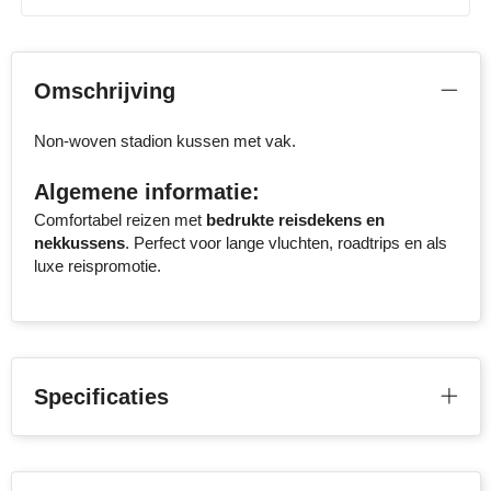
Senator
Skross
Omschrijving
Sophie Muval
Non-woven stadion kussen met vak.
Stanley
Algemene informatie:
Comfortabel reizen met
bedrukte reisdekens en
Stilolinea
nekkussens
. Perfect voor lange vluchten, roadtrips en als
luxe reispromotie.
STORMaxi
Swiss Peak
TACX
Specificaties
The One Towelling
Thule