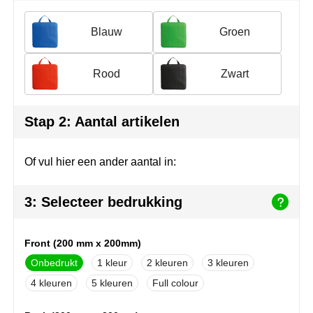
Herr Bert Antistress
Voetbal, EK en WK
Sleutelhangers & lanyards
Blauw
Groen
Hydro Flask
Winter
Snoepgoed
Join the pipe
Zomer
Tassen
Rood
Zwart
Kambukka
Veiligheid, auto & fiets
Stap 2: Aantal artikelen
Lipton
Vrije tijd, spellen & strand
Of vul hier een ander aantal in:
MagLite
Marksman
3: Selecteer bedrukking
Marvin's
Front (200 mm x 200mm)
Mentos
Onbedrukt
1
2
3
4
5
Full colour
Mepal