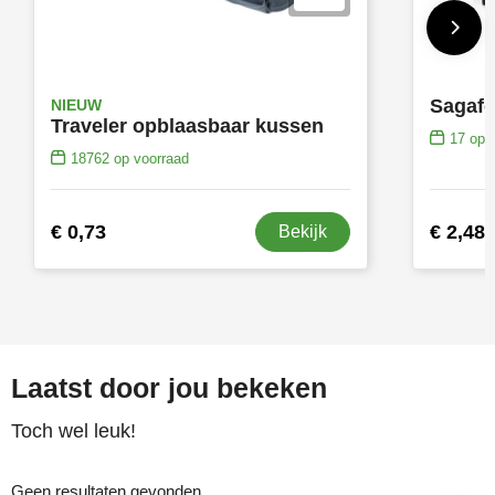
Sagafo
NIEUW
Traveler opblaasbaar kussen
17
op v
18762
op voorraad
€ 0,73
€ 2,48
Bekijk
Laatst door jou bekeken
Toch wel leuk!
Geen resultaten gevonden.