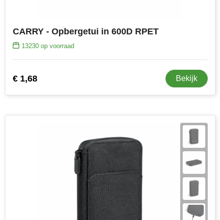
Senator
CARRY - Opbergetui in 600D RPET
Skross
13230
op voorraad
Sophie Muval
€ 1,68
Bekijk
Stanley
Stilolinea
STORMaxi
Swiss Peak
TACX
The One Towelling
Thule