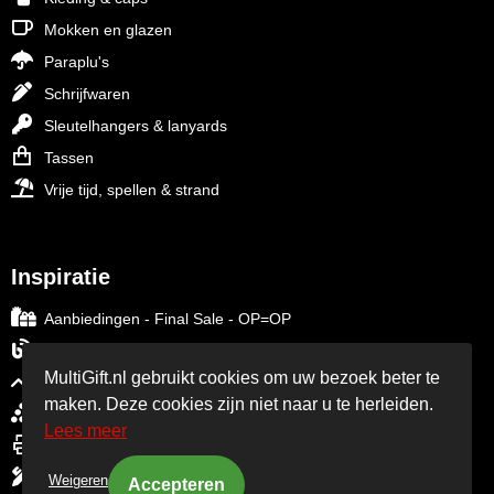
Mokken en glazen
Paraplu's
Schrijfwaren
Sleutelhangers & lanyards
Tassen
Vrije tijd, spellen & strand
Inspiratie
Aanbiedingen - Final Sale - OP=OP
Blog over relatiegeschenken
MultiGift.nl gebruikt cookies om uw bezoek beter te
Trends in relatiegeschenken
maken. Deze cookies zijn niet naar u te herleiden.
Relatiegeschenken per thema
Lees meer
Relatiegeschenken per branche
Custom made relatiegeschenken
Weigeren