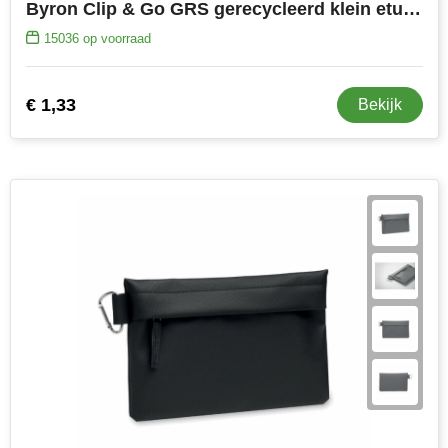
Byron Clip & Go GRS gerecycleerd klein etui 0,2L
MiniMAX
15036
op voorraad
Moleskine
€ 1,33
Bekijk
Nilton's
NoStress
Ocean Bottle
Orrefors
Parker pennen
Peekay
Philips
Retulp