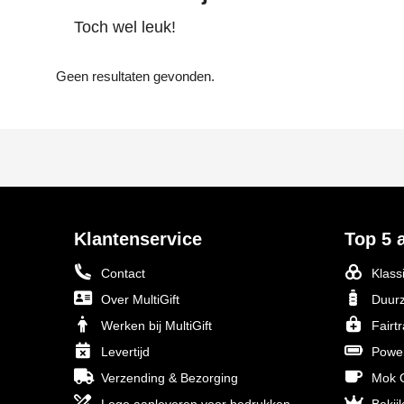
Toch wel leuk!
Geen resultaten gevonden.
Klantenservice
Top 5 a
Contact
Klass
Over MultiGift
Duurz
Werken bij MultiGift
Fairt
Levertijd
Powe
Verzending & Bezorging
Mok O
Logo aanleveren voor bedrukken
Bekijk