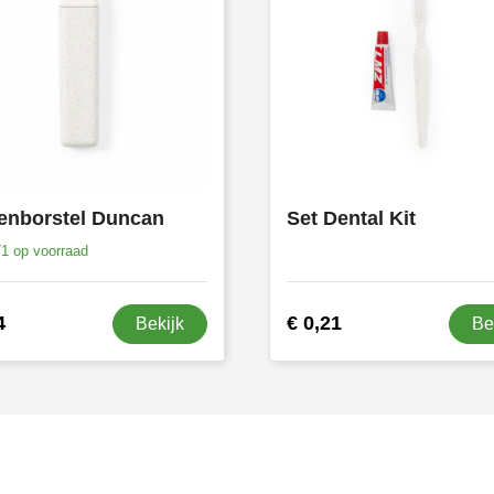
enborstel Duncan
Set Dental Kit
71
op voorraad
4
€ 0,21
Bekijk
Be