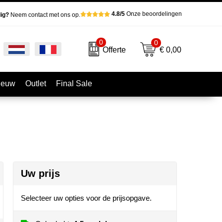
4.8/5
Onze beoordelingen
ig?
Neem contact met ons op.
0
0
€ 0,00
Offerte
ieuw
Outlet
Final Sale
Uw prijs
Selecteer uw opties voor de prijsopgave.