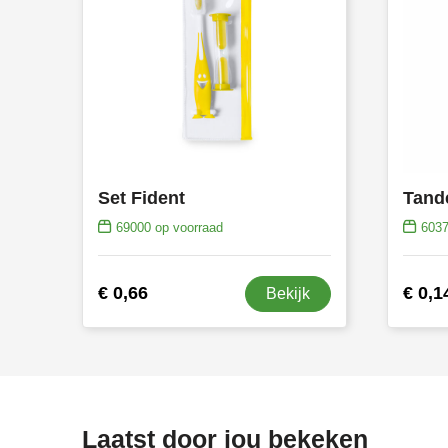
Set Fident
Tand
69000
op voorraad
603
€ 0,66
€ 0,1
Bekijk
Laatst door jou bekeken