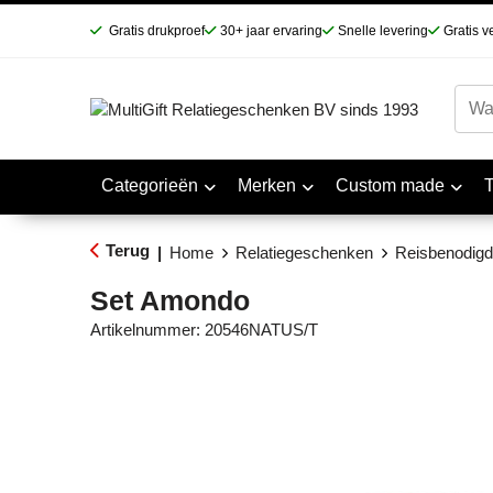
Gratis drukproef
30+ jaar ervaring
Snelle levering
Gratis v
Categorieën
Merken
Custom made
Terug
|
Home
Relatiegeschenken
Reisbenodig
Set Amondo
Artikelnummer:
20546NATUS/T