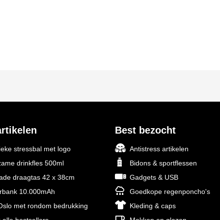
rtikelen
Best bezocht
ieke stressbal met logo
Antistress artikelen
ame drinkfles 500ml
Bidons & sportflessen
rade draagtas 42 x 38cm
Gadgets & USB
rbank 10.000mAh
Goedkope regenponcho's
slo met rondom bedrukking
Kleding & caps
 alle bestsellers
Mokken en glazen