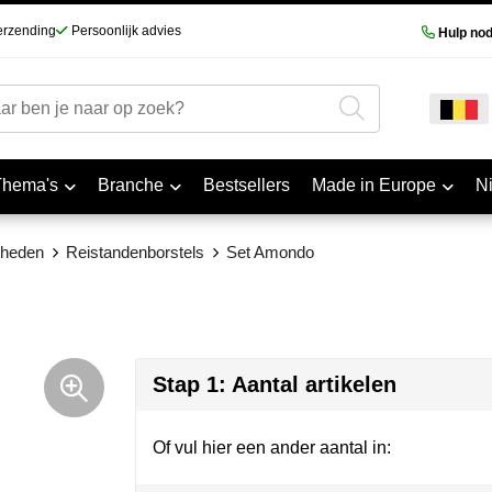
erzending
Persoonlijk advies
Hulp nod
Thema's
Branche
Bestsellers
Made in Europe
N
dheden
Reistandenborstels
Set Amondo
Stap 1: Aantal artikelen
Of vul hier een ander aantal in: