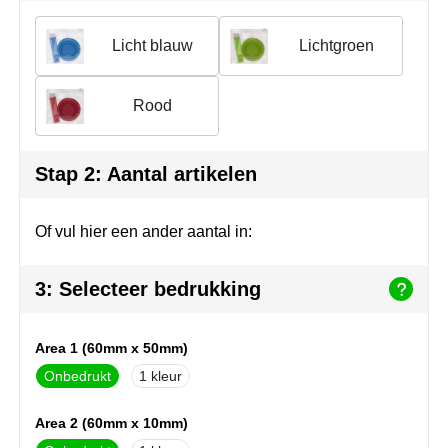
Herr Bert Antistress
Voetbal, EK en WK
Sleutelhangers & lanyards
Licht blauw
Lichtgroen
Hydro Flask
Winter
Snoepgoed
Join the pipe
Zomer
Tassen
Rood
Kambukka
Veiligheid, auto & fiets
Stap 2: Aantal artikelen
Lipton
Vrije tijd, spellen & strand
Of vul hier een ander aantal in:
MagLite
Marksman
3: Selecteer bedrukking
Marvin's
Area 1 (60mm x 50mm)
Mentos
Onbedrukt
1
Mepal
Area 2 (60mm x 10mm)