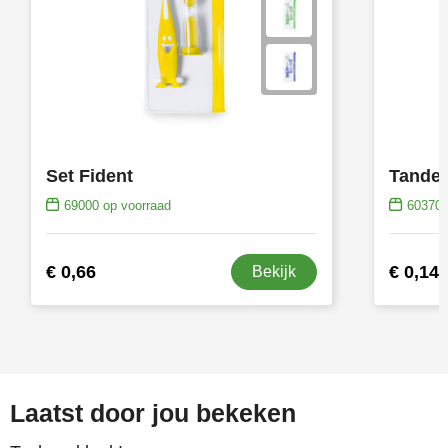
Set Fident
Tanden
69000
op voorraad
60370
€ 0,66
€ 0,14
Bekijk
Laatst door jou bekeken