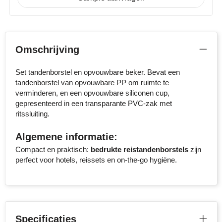
Senator
Skross
Omschrijving
Sophie Muval
Set tandenborstel en opvouwbare beker. Bevat een
Stanley
tandenborstel van opvouwbare PP om ruimte te
verminderen, en een opvouwbare siliconen cup,
gepresenteerd in een transparante PVC-zak met
Stilolinea
ritssluiting.
STORMaxi
Algemene informatie:
Compact en praktisch:
bedrukte reistandenborstels
zijn
Swiss Peak
perfect voor hotels, reissets en on-the-go hygiëne.
TACX
The One Towelling
Specificaties
Thule