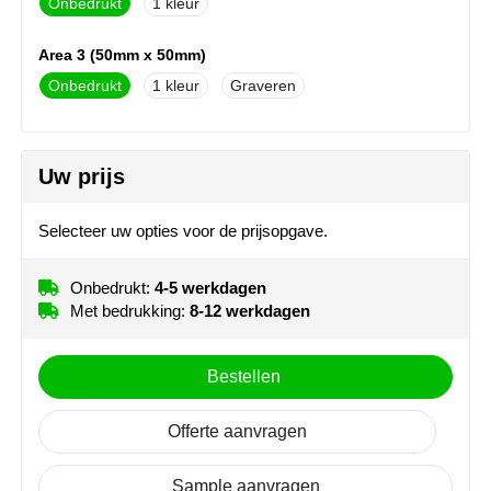
Onbedrukt
1
MiniMAX
Area 3 (50mm x 50mm)
Moleskine
Onbedrukt
1
Graveren
Nilton's
NoStress
Uw prijs
Ocean Bottle
Selecteer uw opties voor de prijsopgave.
Orrefors
Onbedrukt:
4-5 werkdagen
Met bedrukking:
8-12 werkdagen
Parker pennen
Peekay
Bestellen
Philips
Offerte aanvragen
Retulp
Sample aanvragen