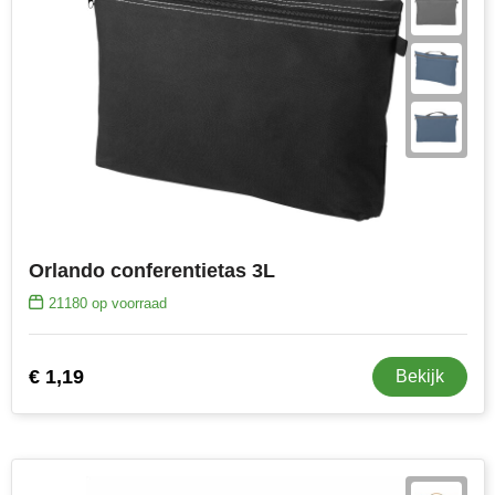
Senator
Skross
Sophie Muval
Stanley
Stilolinea
Orlando conferentietas 3L
STORMaxi
21180
op voorraad
Swiss Peak
€ 1,19
Bekijk
TACX
The One Towelling
Thule