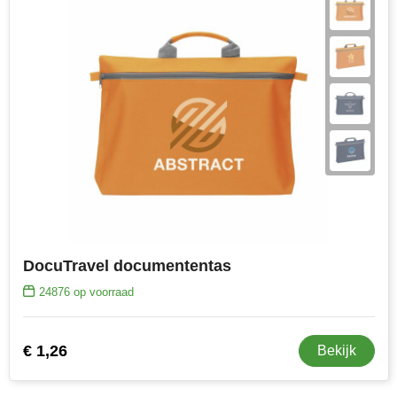
Toppoint
Victorinox
Vinga
Waterman
DocuTravel documententas
24876
op voorraad
€ 1,26
Bekijk