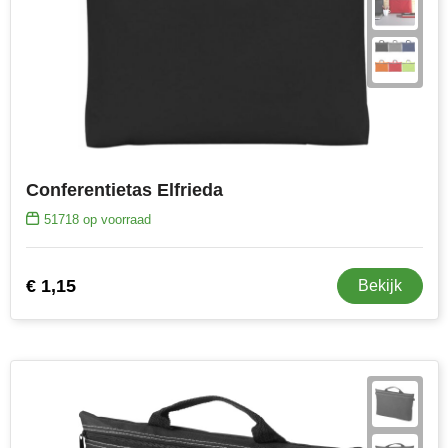
MiniMAX
Moleskine
Nilton's
NoStress
Conferentietas Elfrieda
Ocean Bottle
51718
op voorraad
Orrefors
€ 1,15
Bekijk
Parker pennen
Peekay
Philips
Retulp