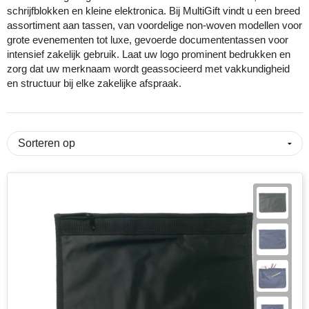
schrijfblokken en kleine elektronica. Bij MultiGift vindt u een breed
assortiment aan tassen, van voordelige non-woven modellen voor
Cricket
Fitness
ICT en automatisering
Huis, tuin & keuken
Snoepjes
grote evenementen tot luxe, gevoerde documententassen voor
intensief zakelijk gebruik. Laat uw logo prominent bedrukken en
Eco Bottle
Halloween
Onderwijs
Kantoorartikelen
Sticky notes en memoblokken
zorg dat uw merknaam wordt geassocieerd met vakkundigheid
en structuur bij elke zakelijke afspraak.
Elevate
Kerst
Overheid en gemeente
Kleding & badtextiel
Sublimatie artikelen
Fairtrade
Kinderen, Peuters en Baby's
Retail
Lampen & gereedschap
USB Sticks
Falcone
Lente
Sport
Mokken en glazen
Veiligheidsartikelen
Falconetti
Luxe relatiegeschenken
Toerisme en recreatie
Paraplu's
Overige artikelen
Fresh 'n Rebel
Onderwijs en opleiding
Transport en logistiek
Persoonlijke verzorging
Grundig
Pasen
Vastgoed en makelaardij
Reisbenodigdheden
HARIBO
Valentijn
Verenigingen
Schrijfwaren en pennen