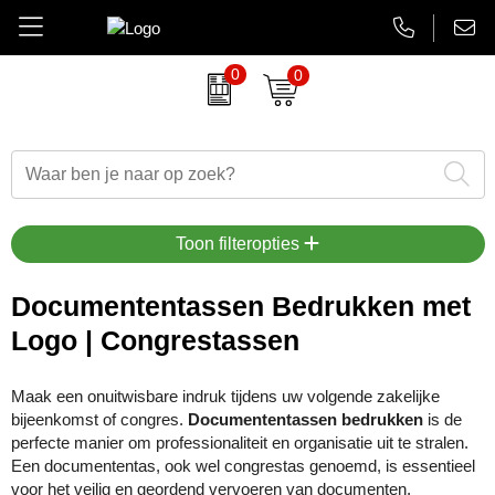
0
0
Amuse
Brievenbus relatiegeschenken
Autobedrijven
Thermosbekers
Aanbiedingen Final Sale
AsiaLink maatwerk
Belkin
Dag van de Zorg
Banken en financieel
Flessen
Aanstekers bedrukken
EHBO sets
BrandCharger
Duurzame relatiegeschenken
Beauty en wellness
Glaswerk
Antistress artikelen
Gadgets
Toon filteropties
CamelBak
Eindejaarsgeschenken
Bouw
Memoblokken en Notitieboeken
Bidons & drinkflessen
Koptelefoons & speakers
Documententassen Bedrukken met
Logo | Congrestassen
Case Logic
Eten en drinken
Energiesector
Schrijfwaren
Computer accessoires
Lanyards & keycords
Charles Dickens
Fairtrade artikelen
Festivals, beurzen en evenementen
Tassen en Reisaccessoires
Gadgets & USB
Opladers
Maak een onuitwisbare indruk tijdens uw volgende zakelijke
bijeenkomst of congres.
Documententassen bedrukken
is de
Circulware
Feestartikelen
Gezondheidszorg
Overige relatiegeschenken
Goedkope regenponcho's
Papieren tassen
perfecte manier om professionaliteit en organisatie uit te stralen.
Een documententas, ook wel congrestas genoemd, is essentieel
Contigo
Festival artikelen
Horeca
Horloges & klokken
Powerbanks
voor het veilig en geordend vervoeren van documenten,