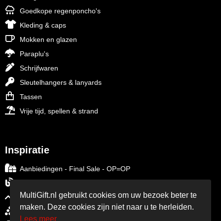
Goedkope regenponcho's
Kleding & caps
Mokken en glazen
Paraplu's
Schrijfwaren
Sleutelhangers & lanyards
Tassen
Vrije tijd, spellen & strand
Inspiratie
Aanbiedingen - Final Sale - OP=OP
Blog over relatiegeschenken
MultiGift.nl gebruikt cookies om uw bezoek beter te
Trends in relatiegeschenken
maken. Deze cookies zijn niet naar u te herleiden.
Relatiegeschenken per thema
Lees meer