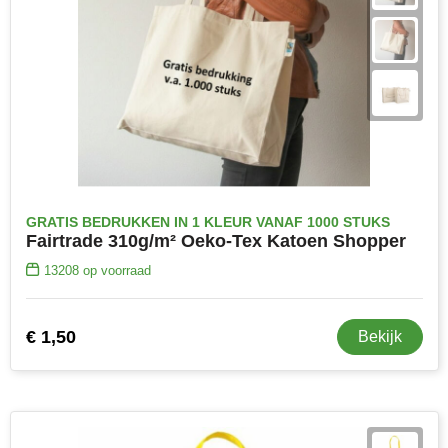
MiniMAX
Moleskine
Nilton's
NoStress
Ocean Bottle
GRATIS BEDRUKKEN IN 1 KLEUR VANAF 1000 STUKS
Fairtrade 310g/m² Oeko-Tex Katoen Shopper
Orrefors
13208
op voorraad
Parker pennen
€ 1,50
Bekijk
Peekay
Philips
Retulp