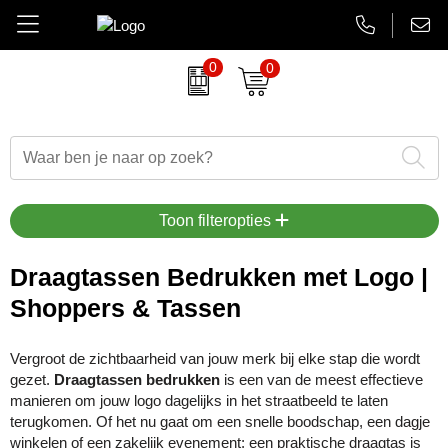
0
0
Amuse
Brievenbus relatiegeschenken
Autobedrijven
Thermosbekers
Aanbiedingen Final Sale
AsiaLink maatwerk
Belkin
Dag van de Zorg
Banken en financieel
Flessen
Aanstekers bedrukken
EHBO sets
BrandCharger
Duurzame relatiegeschenken
Beauty en wellness
Glaswerk
Antistress artikelen
Gadgets
Toon filteropties
CamelBak
Eindejaarsgeschenken
Bouw
Memoblokken en Notitieboeken
Bidons & drinkflessen
Koptelefoons & speakers
Draagtassen Bedrukken met Logo |
Shoppers & Tassen
Case Logic
Eten en drinken
Energiesector
Schrijfwaren
Computer accessoires
Lanyards & keycords
Charles Dickens
Fairtrade artikelen
Festivals, beurzen en evenementen
Tassen en Reisaccessoires
Gadgets & USB
Opladers
Vergroot de zichtbaarheid van jouw merk bij elke stap die wordt
gezet.
Draagtassen bedrukken
is een van de meest effectieve
Circulware
Feestartikelen
Gezondheidszorg
Overige relatiegeschenken
Goedkope regenponcho's
Papieren tassen
manieren om jouw logo dagelijks in het straatbeeld te laten
terugkomen. Of het nu gaat om een snelle boodschap, een dagje
Contigo
Festival artikelen
Horeca
Horloges & klokken
Powerbanks
winkelen of een zakelijk evenement; een praktische draagtas is