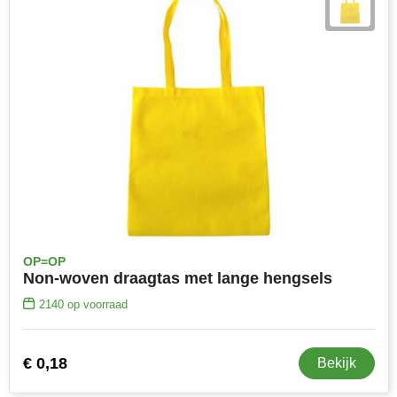
Senator
Skross
Sophie Muval
Stanley
Stilolinea
STORMaxi
OP=OP
Swiss Peak
Non-woven draagtas met lange hengsels
2140
op voorraad
TACX
The One Towelling
€ 0,18
Bekijk
Thule