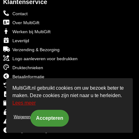
Klantenservice
Contact
Over MultiGift
Werken bij MultiGift
Levertijd
Verzending & Bezorging
Logo aanleveren voor bedrukken
Druktechnieken
Betaalinformatie
Retourbeleid
MultiGift.nl gebruikt cookies om uw bezoek beter te
Algemene voorwaarden
maken. Deze cookies zijn niet naar u te herleiden.
Lees meer
Cookiebeleid
Privacyverklaring
Weigeren
Disclaimer
Veelgestelde vragen