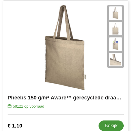
Pheebs 150 g/m² Aware™ gerecyclede draagtas
58121
op voorraad
€ 1,10
Bekijk