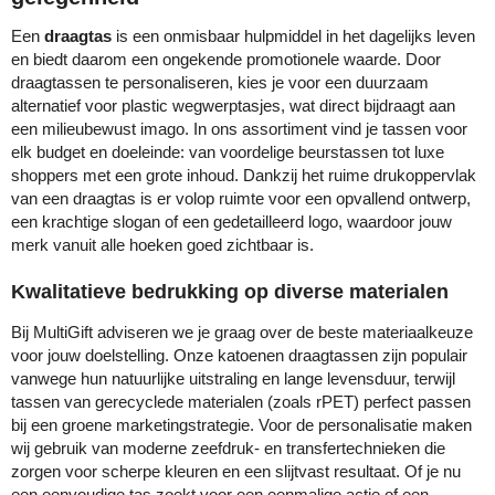
Een
draagtas
is een onmisbaar hulpmiddel in het dagelijks leven
en biedt daarom een ongekende promotionele waarde. Door
draagtassen te personaliseren, kies je voor een duurzaam
alternatief voor plastic wegwerptasjes, wat direct bijdraagt aan
een milieubewust imago. In ons assortiment vind je tassen voor
elk budget en doeleinde: van voordelige beurstassen tot luxe
shoppers met een grote inhoud. Dankzij het ruime drukoppervlak
van een draagtas is er volop ruimte voor een opvallend ontwerp,
een krachtige slogan of een gedetailleerd logo, waardoor jouw
merk vanuit alle hoeken goed zichtbaar is.
Kwalitatieve bedrukking op diverse materialen
Bij MultiGift adviseren we je graag over de beste materiaalkeuze
voor jouw doelstelling. Onze katoenen draagtassen zijn populair
vanwege hun natuurlijke uitstraling en lange levensduur, terwijl
tassen van gerecyclede materialen (zoals rPET) perfect passen
bij een groene marketingstrategie. Voor de personalisatie maken
wij gebruik van moderne zeefdruk- en transfertechnieken die
zorgen voor scherpe kleuren en een slijtvast resultaat. Of je nu
een eenvoudige tas zoekt voor een eenmalige actie of een