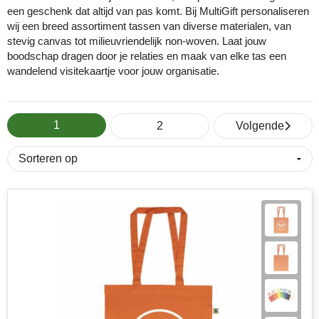
een geschenk dat altijd van pas komt. Bij MultiGift personaliseren
wij een breed assortiment tassen van diverse materialen, van
Cricket
Fitness
ICT en automatisering
Huis, tuin & keuken
Snoepjes
stevig canvas tot milieuvriendelijk non-woven. Laat jouw
boodschap dragen door je relaties en maak van elke tas een
Eco Bottle
Halloween
Onderwijs
Kantoorartikelen
Sticky notes en memoblokken
wandelend visitekaartje voor jouw organisatie.
Elevate
Kerst
Overheid en gemeente
Kleding & badtextiel
Sublimatie artikelen
1
Fairtrade
Kinderen, Peuters en Baby's
Retail
Lampen & gereedschap
USB Sticks
2
Volgende
Falcone
Lente
Sport
Mokken en glazen
Veiligheidsartikelen
Falconetti
Luxe relatiegeschenken
Toerisme en recreatie
Paraplu's
Overige artikelen
Fresh 'n Rebel
Onderwijs en opleiding
Transport en logistiek
Persoonlijke verzorging
Grundig
Pasen
Vastgoed en makelaardij
Reisbenodigdheden
HARIBO
Valentijn
Verenigingen
Schrijfwaren en pennen