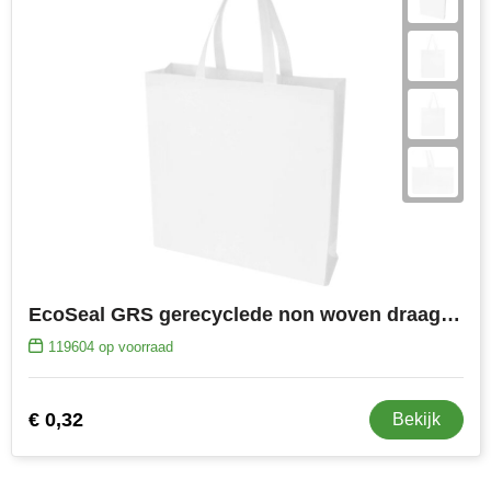
EcoSeal GRS gerecyclede non woven draagtas 12 l
119604
op voorraad
€ 0,32
Bekijk