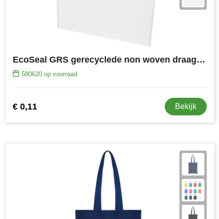
EcoSeal GRS gerecyclede non woven draagtas 5 l
580620
op voorraad
€ 0,11
Bekijk