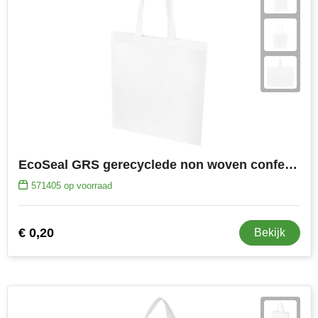
EcoSeal GRS gerecyclede non woven conferentiedraagtas 6 l
571405
op voorraad
€ 0,20
Bekijk