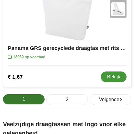
Panama GRS gerecyclede draagtas met rits 20 l
18969
op voorraad
€ 1,67
Bekijk
1
2
Volgende
Veelzijdige draagtassen met logo voor elke
gelegenheid