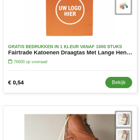
Herr Bert Antistress
Voetbal, EK en WK
Sleutelhangers & lanyards
Hydro Flask
Winter
Snoepgoed
Join the pipe
Zomer
Tassen
Kambukka
Veiligheid, auto & fiets
GRATIS BEDRUKKEN IN 1 KLEUR VANAF 1000 STUKS
Fairtrade Katoenen Draagtas Met Lange Hengsels
Lipton
Vrije tijd, spellen & strand
76600
op voorraad
MagLite
€ 0,54
Bekijk
Marksman
Marvin's
Mentos
Mepal