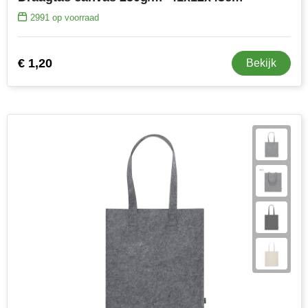
2991
op voorraad
€ 1,20
Bekijk