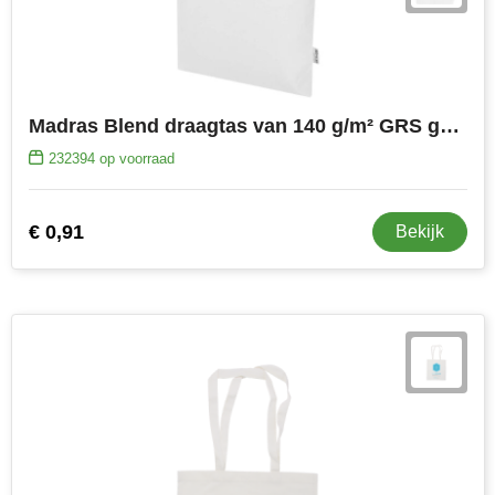
Madras Blend draagtas van 140 g/m² GRS gerecycled katoen 7 l
232394
op voorraad
€ 0,91
Bekijk