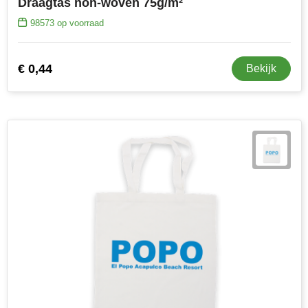
Draagtas non-woven 75g/m²
98573
op voorraad
€ 0,44
Bekijk