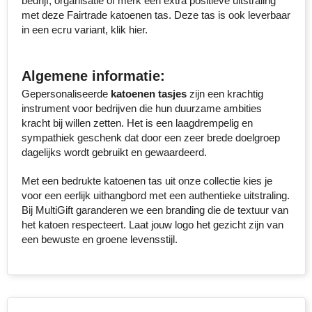
bedrijf, organisatie of merk een extra positieve uitstraling
met deze Fairtrade katoenen tas. Deze tas is ook leverbaar
Toppoint
in een ecru variant, klik hier.
Victorinox
Algemene informatie:
Vinga
Gepersonaliseerde
katoenen tasjes
zijn een krachtig
instrument voor bedrijven die hun duurzame ambities
kracht bij willen zetten. Het is een laagdrempelig en
Waterman
sympathiek geschenk dat door een zeer brede doelgroep
dagelijks wordt gebruikt en gewaardeerd.
Met een bedrukte katoenen tas uit onze collectie kies je
voor een eerlijk uithangbord met een authentieke uitstraling.
Bij MultiGift garanderen we een branding die de textuur van
het katoen respecteert. Laat jouw logo het gezicht zijn van
een bewuste en groene levensstijl.