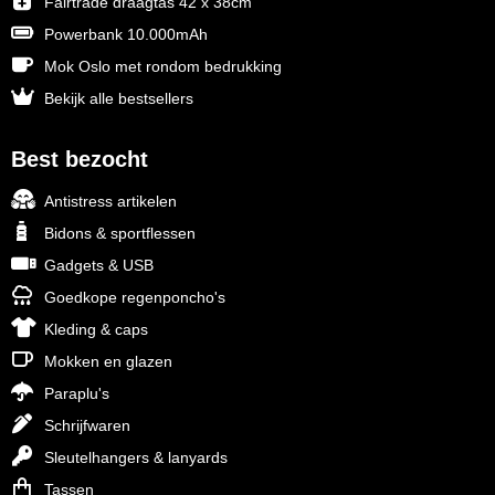
Fairtrade draagtas 42 x 38cm
Powerbank 10.000mAh
Mok Oslo met rondom bedrukking
Bekijk alle bestsellers
Best bezocht
Antistress artikelen
Bidons & sportflessen
Gadgets & USB
Goedkope regenponcho's
Kleding & caps
Mokken en glazen
Paraplu's
Schrijfwaren
Sleutelhangers & lanyards
Tassen