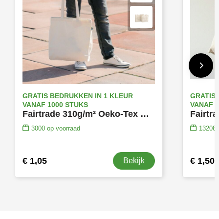
GRATIS BEDRUKKEN IN 1 KLEUR
GRATIS 
VANAF 1000 STUKS
VANAF 1
Fairtrade 310g/m² Oeko-Tex Katoen Draagtas Met Lange Hengsels
3000
op voorraad
13208
€ 1,05
€ 1,50
Bekijk