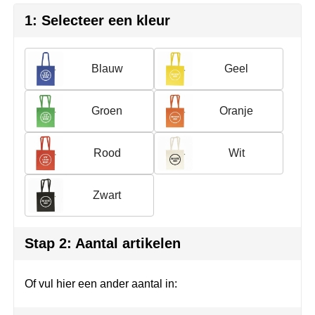
Herr Bert Antistress
Voetbal, EK en WK
Sleutelhangers & lanyards
1: Selecteer een kleur
Hydro Flask
Winter
Snoepgoed
Join the pipe
Zomer
Tassen
Blauw
Geel
Kambukka
Veiligheid, auto & fiets
Groen
Oranje
Lipton
Vrije tijd, spellen & strand
Rood
Wit
MagLite
Zwart
Marksman
Marvin's
Stap 2: Aantal artikelen
Mentos
Of vul hier een ander aantal in:
Mepal