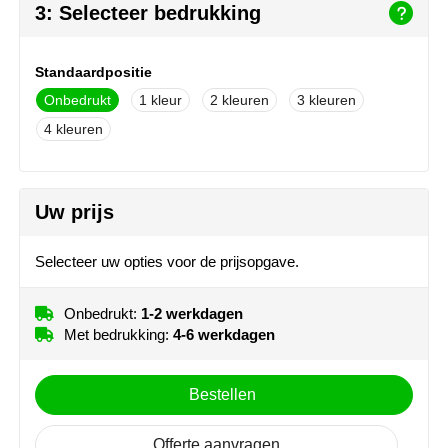
3: Selecteer bedrukking
MiniMAX
Moleskine
Standaardpositie
Onbedrukt
1
2
3
Nilton's
4
NoStress
Ocean Bottle
Uw prijs
Orrefors
Selecteer uw opties voor de prijsopgave.
Parker pennen
Onbedrukt:
1-2 werkdagen
Met bedrukking:
4-6 werkdagen
Peekay
Philips
Bestellen
Retulp
Offerte aanvragen