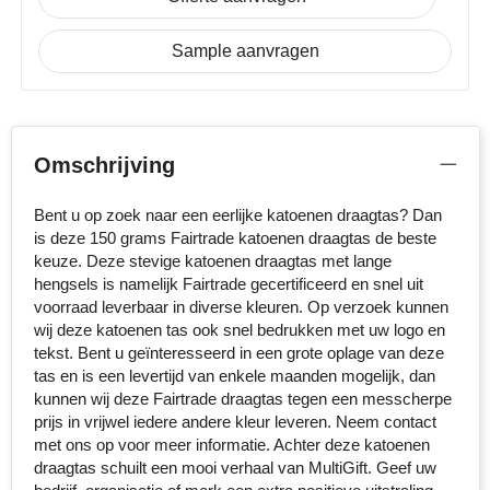
Senator
Sample aanvragen
Skross
Sophie Muval
Omschrijving
Stanley
Bent u op zoek naar een eerlijke katoenen draagtas? Dan
Stilolinea
is deze 150 grams Fairtrade katoenen draagtas de beste
keuze. Deze stevige katoenen draagtas met lange
STORMaxi
hengsels is namelijk Fairtrade gecertificeerd en snel uit
voorraad leverbaar in diverse kleuren. Op verzoek kunnen
wij deze katoenen tas ook snel bedrukken met uw logo en
Swiss Peak
tekst. Bent u geïnteresseerd in een grote oplage van deze
tas en is een levertijd van enkele maanden mogelijk, dan
TACX
kunnen wij deze Fairtrade draagtas tegen een messcherpe
prijs in vrijwel iedere andere kleur leveren. Neem contact
The One Towelling
met ons op voor meer informatie. Achter deze katoenen
draagtas schuilt een mooi verhaal van MultiGift. Geef uw
Thule