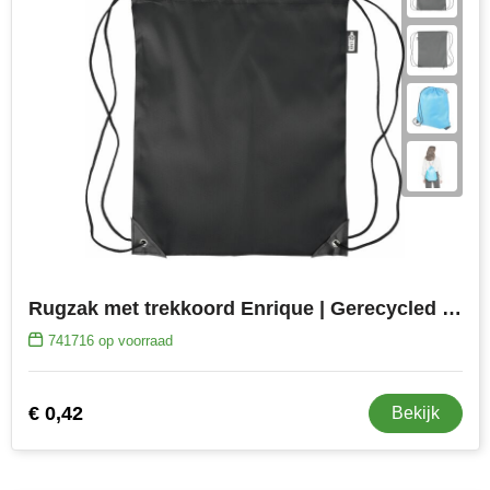
Rugzak met trekkoord Enrique | Gerecycled | 5 l
741716
op voorraad
€ 0,42
Bekijk