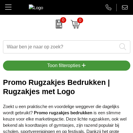
0
0
Amuse
Brievenbus relatiegeschenken
Autobedrijven
Thermosbekers
Aanbiedingen Final Sale
AsiaLink maatwerk
Belkin
Dag van de Zorg
Banken en financieel
Flessen
Aanstekers bedrukken
EHBO sets
BrandCharger
Duurzame relatiegeschenken
Beauty en wellness
Glaswerk
Antistress artikelen
Gadgets
Toon filteropties
CamelBak
Eindejaarsgeschenken
Bouw
Memoblokken en Notitieboeken
Bidons & drinkflessen
Koptelefoons & speakers
Promo Rugzakjes Bedrukken |
Rugzakjes met Logo
Case Logic
Eten en drinken
Energiesector
Schrijfwaren
Computer accessoires
Lanyards & keycords
Charles Dickens
Fairtrade artikelen
Festivals, beurzen en evenementen
Tassen en Reisaccessoires
Gadgets & USB
Opladers
Zoekt u een praktische en voordelige weggever die dagelijks
wordt gebruikt?
Promo rugzakjes bedrukken
is een slimme
Circulware
Feestartikelen
Gezondheidszorg
Overige relatiegeschenken
Goedkope regenponcho's
Papieren tassen
keuze voor elke marketingactie. Deze lichte rugzakken, ook wel
bekend als koordtasjes of gymtasjes, zijn razend populair bij
Contigo
Festival artikelen
Horeca
Horloges & klokken
Powerbanks
scholen, sportverenigingen en op festivals. Dankzij het grote