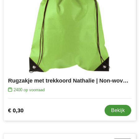
Senator
Skross
Sophie Muval
Stanley
Stilolinea
STORMaxi
Rugzakje met trekkoord Nathalie | Non-woven | 5 l
2400
op voorraad
Swiss Peak
TACX
€ 0,30
Bekijk
The One Towelling
Thule