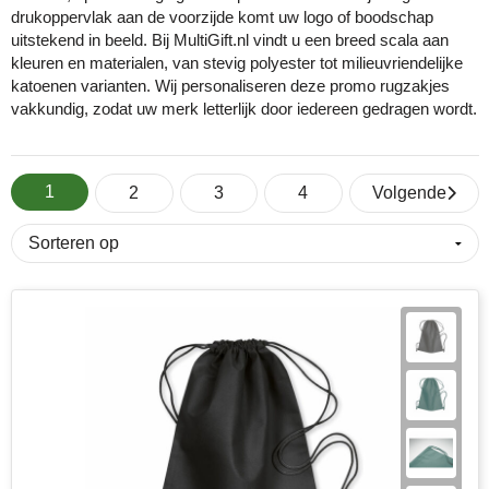
drukoppervlak aan de voorzijde komt uw logo of boodschap
uitstekend in beeld. Bij MultiGift.nl vindt u een breed scala aan
Cricket
Fitness
ICT en automatisering
Huis, tuin & keuken
Snoepjes
kleuren en materialen, van stevig polyester tot milieuvriendelijke
katoenen varianten. Wij personaliseren deze promo rugzakjes
Eco Bottle
Halloween
Onderwijs
Kantoorartikelen
Sticky notes en memoblokken
vakkundig, zodat uw merk letterlijk door iedereen gedragen wordt.
Elevate
Kerst
Overheid en gemeente
Kleding & badtextiel
Sublimatie artikelen
1
Fairtrade
Kinderen, Peuters en Baby's
Retail
Lampen & gereedschap
USB Sticks
2
3
4
Volgende
Falcone
Lente
Sport
Mokken en glazen
Veiligheidsartikelen
Falconetti
Luxe relatiegeschenken
Toerisme en recreatie
Paraplu's
Overige artikelen
Fresh 'n Rebel
Onderwijs en opleiding
Transport en logistiek
Persoonlijke verzorging
Grundig
Pasen
Vastgoed en makelaardij
Reisbenodigdheden
HARIBO
Valentijn
Verenigingen
Schrijfwaren en pennen