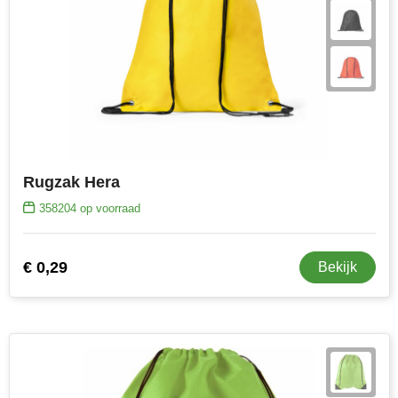
MiniMAX
Moleskine
Nilton's
NoStress
Ocean Bottle
Rugzak Hera
358204
op voorraad
Orrefors
Parker pennen
€ 0,29
Bekijk
Peekay
Philips
Retulp