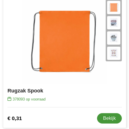
Toppoint
Victorinox
Vinga
Waterman
Rugzak Spook
378093
op voorraad
€ 0,31
Bekijk