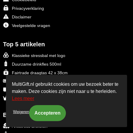
Privacyverklaring
Disclaimer
Veelgestelde vragen
Top 5 artikelen
Klassieke stressbal met logo
Duurzame drinkfles 500ml
Fairtrade draagtas 42 x 38cm
Powerbank 10.000mAh
MultiGift.nl gebruikt cookies om uw bezoek beter te
Mok Oslo met rondom bedrukking
maken. Deze cookies zijn niet naar u te herleiden.
Lees meer
Bekijk alle bestsellers
Weigeren
Best bezocht
Antistress artikelen