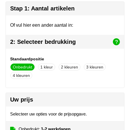
Herr Bert Antistress
Voetbal, EK en WK
Sleutelhangers & lanyards
Stap 1: Aantal artikelen
Hydro Flask
Winter
Snoepgoed
Of vul hier een ander aantal in:
Join the pipe
Zomer
Tassen
2: Selecteer bedrukking
Kambukka
Veiligheid, auto & fiets
Lipton
Vrije tijd, spellen & strand
Standaardpositie
Onbedrukt
1
2
3
MagLite
4
Marksman
Marvin's
Uw prijs
Mentos
Selecteer uw opties voor de prijsopgave.
Mepal
Onbedrukt:
1-2 werkdagen