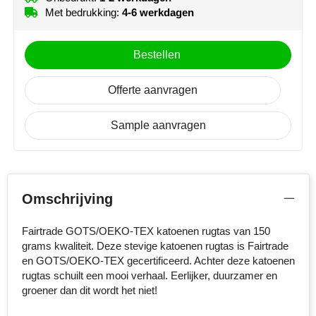
MiniMAX
Met bedrukking:
4-6 werkdagen
Moleskine
Bestellen
Nilton's
Offerte aanvragen
NoStress
Sample aanvragen
Ocean Bottle
Orrefors
Omschrijving
Parker pennen
Fairtrade GOTS/OEKO-TEX katoenen rugtas van 150
Peekay
grams kwaliteit. Deze stevige katoenen rugtas is Fairtrade
en GOTS/OEKO-TEX gecertificeerd. Achter deze katoenen
Philips
rugtas schuilt een mooi verhaal. Eerlijker, duurzamer en
groener dan dit wordt het niet!
Retulp