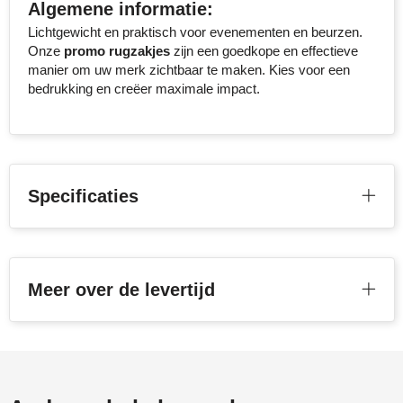
Algemene informatie:
Senator
Lichtgewicht en praktisch voor evenementen en beurzen.
Onze
promo rugzakjes
zijn een goedkope en effectieve
Skross
manier om uw merk zichtbaar te maken. Kies voor een
bedrukking en creëer maximale impact.
Sophie Muval
Stanley
Stilolinea
Specificaties
STORMaxi
Swiss Peak
Meer over de levertijd
TACX
The One Towelling
Thule