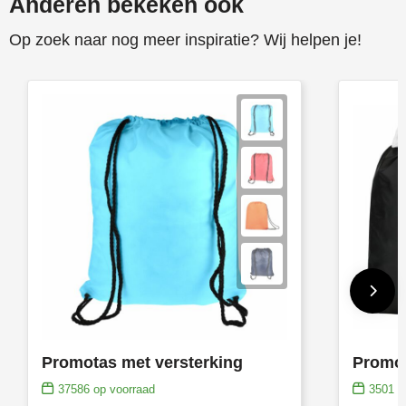
Anderen bekeken ook
Toppoint
Op zoek naar nog meer inspiratie? Wij helpen je!
Victorinox
Vinga
Waterman
Promotas met versterking
Promot
37586
op voorraad
3501
op