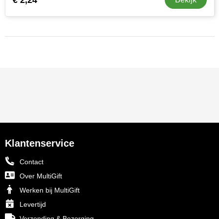
MiniMAX
Moleskine
Nilton's
NoStress
Ocean Bottle
Orrefors
Klantenservice
Parker pennen
Contact
Peekay
Over MultiGift
Philips
Werken bij MultiGift
Levertijd
Retulp
Verzending & Bezorging