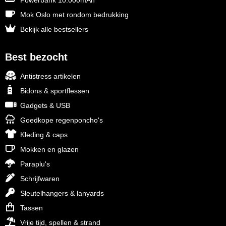
Powerbank 10.000mAh
Mok Oslo met rondom bedrukking
Toppoint
Bekijk alle bestsellers
Victorinox
Best bezocht
Vinga
Antistress artikelen
Waterman
Bidons & sportflessen
Gadgets & USB
Goedkope regenponcho's
Kleding & caps
Mokken en glazen
Paraplu's
Schrijfwaren
Sleutelhangers & lanyards
Tassen
Vrije tijd, spellen & strand