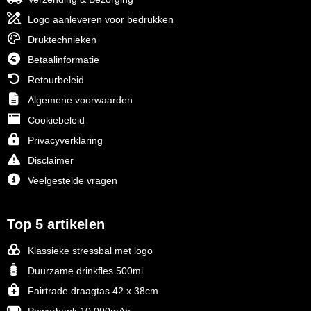
Senator
Logo aanleveren voor bedrukken
Druktechnieken
Skross
Betaalinformatie
Retourbeleid
Sophie Muval
Algemene voorwaarden
Stanley
Cookiebeleid
Privacyverklaring
Stilolinea
Disclaimer
STORMaxi
Veelgestelde vragen
Swiss Peak
Top 5 artikelen
TACX
Klassieke stressbal met logo
Duurzame drinkfles 500ml
The One Towelling
Fairtrade draagtas 42 x 38cm
Thule