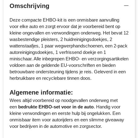
Omschrijving
Senator
Deze compacte EHBO-kit is een onmisbare aanvulling
Skross
voor elke auto en zorgt ervoor dat je voorbereid bent op
kleine ongevallen en verwondingen onderweg. Het bevat 12
Sophie Muval
wasbestendige pleisters, 2 huidreinigingsdoekjes, 2
wattenstaafjes, 1 paar wegwerphandschoenen, een 2-pack
Stanley
autoreinigingsdoekjes, 1 verfrissend doekje en 1
minischaar. Alle inbegrepen EHBO- en verzorgingsartikelen
voldoen aan de geldende EU-voorschriften en bieden
Stilolinea
betrouwbare ondersteuning tijdens je reis. Geleverd in een
herbruikbare en recyclebare tinnen doos.
STORMaxi
Algemene informatie:
Swiss Peak
Wees altijd voorbereid op noodgevallen onderweg met
een
bedrukte EHBO-set voor in de auto
. Handig voor
TACX
kleine verwondingen en eerste hulp bij ongelukken. Een
onmisbaar item voor autorijders en een slimme giveaway
The One Towelling
voor bedrijven in de automotive en zorgsector.
Thule