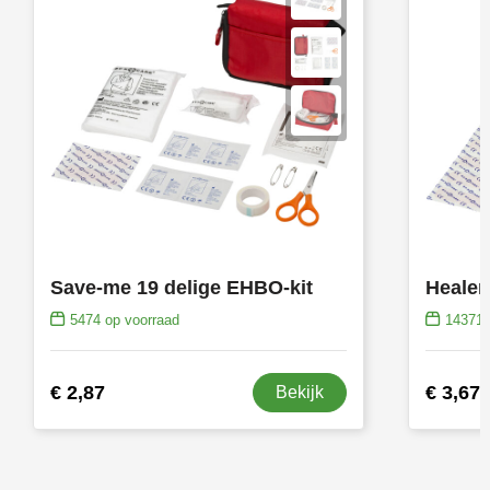
Save-me 19 delige EHBO-kit
Healer
5474
op voorraad
14371
€ 2,87
€ 3,67
Bekijk