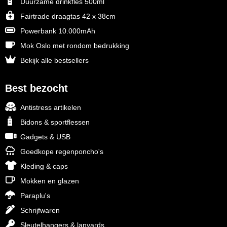
Duurzame drinkfles 500ml
Fairtrade draagtas 42 x 38cm
Powerbank 10.000mAh
Mok Oslo met rondom bedrukking
Bekijk alle bestsellers
Best bezocht
Antistress artikelen
Bidons & sportflessen
Gadgets & USB
Goedkope regenponcho's
Kleding & caps
Mokken en glazen
Paraplu's
Schrijfwaren
Sleutelhangers & lanyards