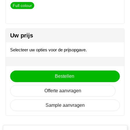
MiniMAX
Full colour
Moleskine
Nilton's
Uw prijs
NoStress
Selecteer uw opties voor de prijsopgave.
Ocean Bottle
Orrefors
Bestellen
Parker pennen
Offerte aanvragen
Peekay
Sample aanvragen
Philips
Retulp