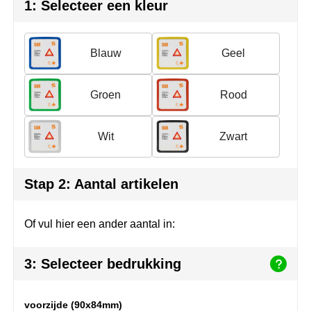
Herr Bert Antistress
Voetbal, EK en WK
Sleutelhangers & lanyards
1: Selecteer een kleur
Hydro Flask
Winter
Snoepgoed
Blauw
Geel
Join the pipe
Zomer
Tassen
Groen
Rood
Kambukka
Veiligheid, auto & fiets
Lipton
Vrije tijd, spellen & strand
Wit
Zwart
MagLite
Stap 2: Aantal artikelen
Marksman
Of vul hier een ander aantal in:
Marvin's
Mentos
3: Selecteer bedrukking
Mepal
voorzijde (90x84mm)