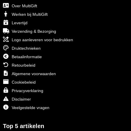
Over MultiGift
Senator
Werken bij MultiGift
Skross
Levertijd
Verzending & Bezorging
Sophie Muval
Logo aanleveren voor bedrukken
Druktechnieken
Stanley
Betaalinformatie
Stilolinea
Retourbeleid
Algemene voorwaarden
STORMaxi
Cookiebeleid
Swiss Peak
Privacyverklaring
Disclaimer
TACX
Veelgestelde vragen
The One Towelling
Top 5 artikelen
Thule