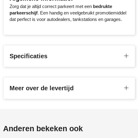
Zorg dat je altijd correct parkeert met een
bedrukte
Senator
parkeerschijf
. Een handig en veelgebruikt promotiemiddel
dat perfect is voor autodealers, tankstations en garages.
Skross
Sophie Muval
Stanley
Specificaties
Stilolinea
STORMaxi
Meer over de levertijd
Swiss Peak
TACX
The One Towelling
Anderen bekeken ook
Thule