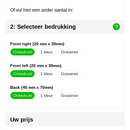
Herr Bert Antistress
Voetbal, EK en WK
Sleutelhangers & lanyards
Of vul hier een ander aantal in:
Hydro Flask
Winter
Snoepgoed
2: Selecteer bedrukking
Join the pipe
Zomer
Tassen
Kambukka
Veiligheid, auto & fiets
Front right (20 mm x 30mm)
Onbedrukt
1
Graveren
Lipton
Vrije tijd, spellen & strand
Front left (20 mm x 30mm)
MagLite
Onbedrukt
1
Graveren
Marksman
Back (40 mm x 70mm)
Marvin's
Onbedrukt
1
Graveren
Mentos
Uw prijs
Mepal