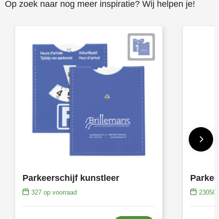
Op zoek naar nog meer inspiratie? Wij helpen je!
Toppoint
Victorinox
Vinga
Waterman
Parkeerschijf kunstleer
Parkee
327
op voorraad
23050