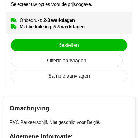
Selecteer uw opties voor de prijsopgave.
MiniMAX
Moleskine
Onbedrukt:
2-3 werkdagen
Met bedrukking:
5-8 werkdagen
Nilton's
Bestellen
NoStress
Offerte aanvragen
Ocean Bottle
Orrefors
Sample aanvragen
Parker pennen
Peekay
Omschrijving
Philips
PVC Parkeerschijf. Niet geschikt voor België.
Retulp
Algemene informatie: