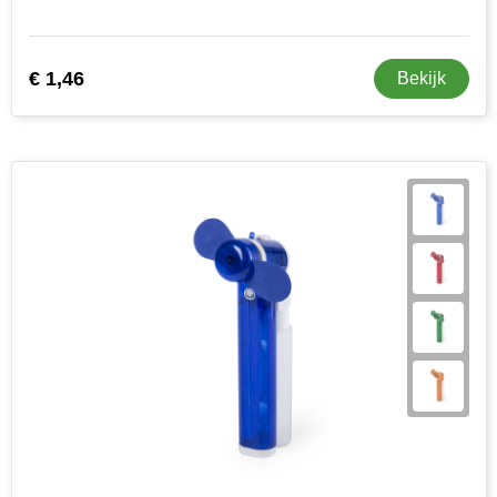
MiniMAX
Moleskine
€ 1,46
Bekijk
Nilton's
NoStress
Ocean Bottle
Orrefors
Parker pennen
Peekay
Philips
Retulp