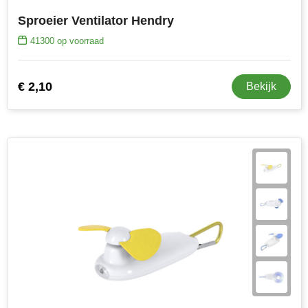
Sproeier Ventilator Hendry
Senator
41300
op voorraad
Skross
Sophie Muval
€ 2,10
Bekijk
Stanley
Stilolinea
STORMaxi
Swiss Peak
TACX
The One Towelling
Thule