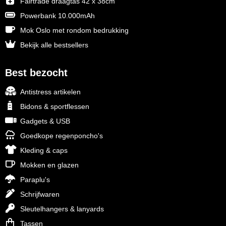
Fairtrade draagtas 42 x 38cm
Powerbank 10.000mAh
Mok Oslo met rondom bedrukking
Bekijk alle bestsellers
Best bezocht
Antistress artikelen
Bidons & sportflessen
Gadgets & USB
Goedkope regenponcho's
Kleding & caps
Mokken en glazen
Paraplu's
Schrijfwaren
Sleutelhangers & lanyards
Tassen