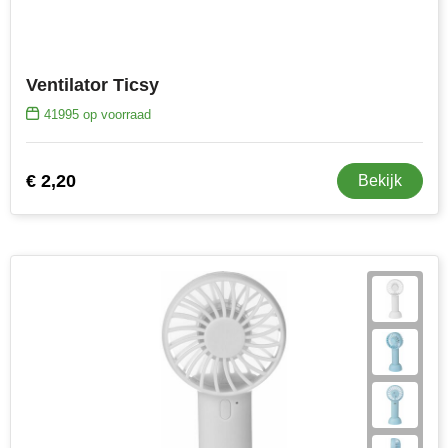
Toppoint
Ventilator Ticsy
Victorinox
41995
op voorraad
Vinga
Waterman
€ 2,20
Bekijk