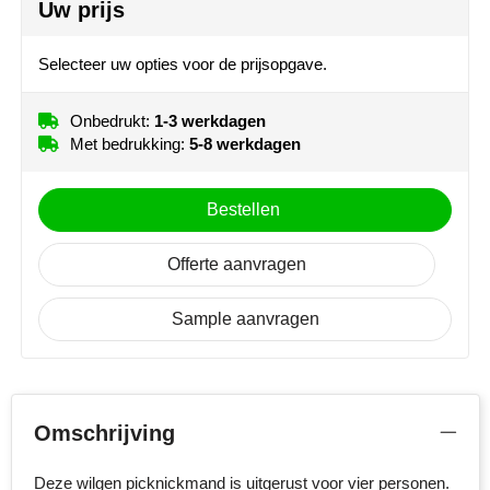
Uw prijs
Rechts van het oor (45mm x 45mm)
MiniMAX
Onbedrukt
1
2
3
Selecteer uw opties voor de prijsopgave.
Moleskine
4
5
Nilton's
Onbedrukt:
1-3 werkdagen
Met bedrukking:
5-8 werkdagen
NoStress
Bestellen
Ocean Bottle
Offerte aanvragen
Orrefors
Sample aanvragen
Parker pennen
Peekay
Philips
Omschrijving
Retulp
Deze wilgen picknickmand is uitgerust voor vier personen.