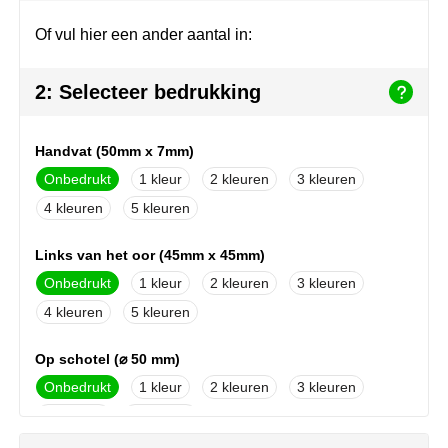
Herr Bert Antistress
Voetbal, EK en WK
Sleutelhangers & lanyards
Of vul hier een ander aantal in:
Hydro Flask
Winter
Snoepgoed
2: Selecteer bedrukking
Join the pipe
Zomer
Tassen
Kambukka
Veiligheid, auto & fiets
Handvat (50mm x 7mm)
Onbedrukt
1
2
3
Lipton
Vrije tijd, spellen & strand
4
5
MagLite
Links van het oor (45mm x 45mm)
Marksman
Onbedrukt
1
2
3
4
5
Marvin's
Op schotel (⌀ 50 mm)
Mentos
Onbedrukt
1
2
3
4
5
Mepal