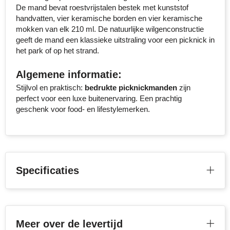
De mand bevat roestvrijstalen bestek met kunststof
Senator
handvatten, vier keramische borden en vier keramische
mokken van elk 210 ml. De natuurlijke wilgenconstructie
Skross
geeft de mand een klassieke uitstraling voor een picknick in
het park of op het strand.
Sophie Muval
Algemene informatie:
Stanley
Stijlvol en praktisch:
bedrukte picknickmanden
zijn
perfect voor een luxe buitenervaring. Een prachtig
Stilolinea
geschenk voor food- en lifestylemerken.
STORMaxi
Swiss Peak
Specificaties
TACX
The One Towelling
Meer over de levertijd
Thule