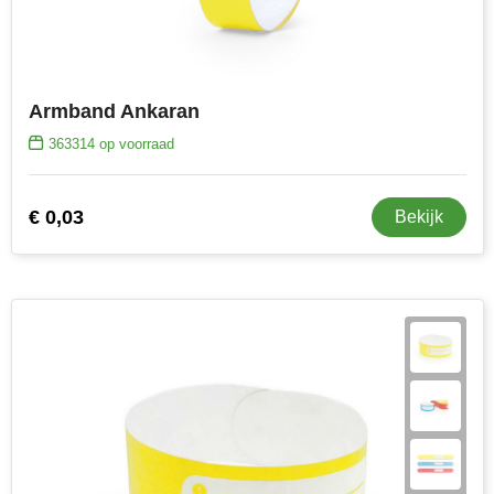
Toppoint
Victorinox
Armband Ankaran
363314
op voorraad
Vinga
Waterman
€ 0,03
Bekijk