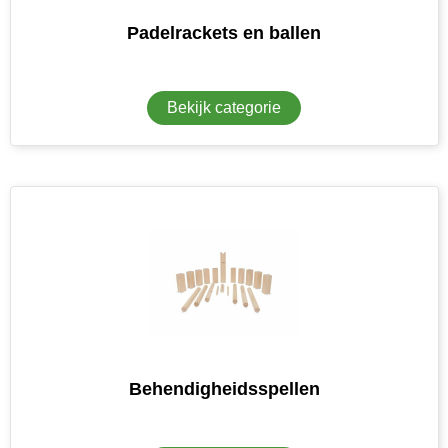
MiniMAX
Padelrackets en ballen
Moleskine
Bekijk categorie
Nilton's
NoStress
Ocean Bottle
Orrefors
Parker pennen
Peekay
Philips
Behendigheidsspellen
Retulp