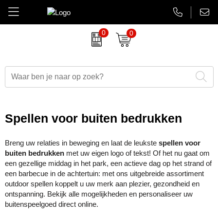
0
0
Amuse
Brievenbus relatiegeschenken
Autobedrijven
Thermosbekers
Aanbiedingen Final Sale
AsiaLink maatwerk
Belkin
Dag van de Zorg
Banken en financieel
Flessen
Aanstekers bedrukken
EHBO sets
BrandCharger
Duurzame relatiegeschenken
Beauty en wellness
Glaswerk
Antistress artikelen
Gadgets
Spellen voor buiten bedrukken
CamelBak
Eindejaarsgeschenken
Bouw
Memoblokken en Notitieboeken
Bidons & drinkflessen
Koptelefoons & speakers
Breng uw relaties in beweging en laat de leukste
spellen voor
Case Logic
Eten en drinken
Energiesector
Schrijfwaren
Computer accessoires
Lanyards & keycords
buiten bedrukken
met uw eigen logo of tekst! Of het nu gaat om
een gezellige middag in het park, een actieve dag op het strand of
Charles Dickens
Fairtrade artikelen
Festivals, beurzen en evenementen
Tassen en Reisaccessoires
Gadgets & USB
Opladers
een barbecue in de achtertuin: met ons uitgebreide assortiment
outdoor spellen koppelt u uw merk aan plezier, gezondheid en
Circulware
Feestartikelen
Gezondheidszorg
Overige relatiegeschenken
Goedkope regenponcho's
Papieren tassen
ontspanning. Bekijk alle mogelijkheden en personaliseer uw
buitenspeelgoed direct online.
Contigo
Festival artikelen
Horeca
Horloges & klokken
Powerbanks