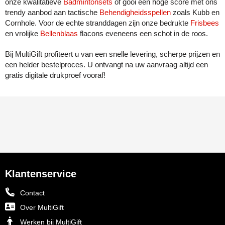
onze kwalitatieve
Badmintonsets
of gooi een hoge score met ons
trendy aanbod aan tactische
Behendigheidsspellen
zoals Kubb en
Cornhole. Voor de echte stranddagen zijn onze bedrukte
Frisbees
en vrolijke
Bellenblaas
flacons eveneens een schot in de roos.
Bij MultiGift profiteert u van een snelle levering, scherpe prijzen en
een helder bestelproces. U ontvangt na uw aanvraag altijd een
gratis digitale drukproef vooraf!
Klantenservice
Contact
Over MultiGift
Werken bij MultiGift