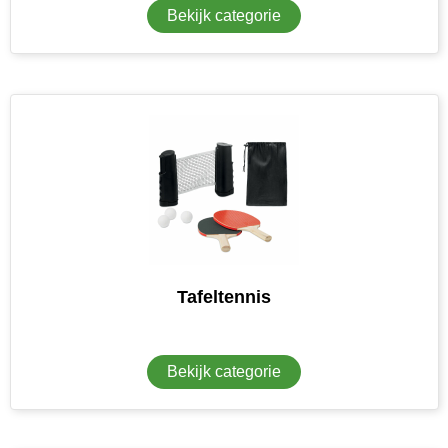
Bekijk categorie
Senator
Skross
Sophie Muval
Stanley
Stilolinea
STORMaxi
Tafeltennis
Swiss Peak
TACX
Bekijk categorie
The One Towelling
Thule